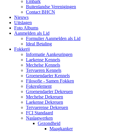
Embark
Buitenlandse Verenigingen
Contact BHCN
Nieuws
Uitslagen
Foto Albums
Aanmelden als Lid
Formulier Aanmelden als Lid
Ideal Betaling
Fokkerij
Informatie Aankeuringen
Laekense Kennels
Mechelse Kennels
Tervueren Kennels
Groenendaeler Kennels
Filosofie - Samen Fokken
Fokreglement
Groenendaeler Dekreuen
Mechelse Dekreuen
Laekense Dekreuen
Tervuerense Dekreuen
FCI Standaard
Naslagwerken
Gezondheid
Maagkanker