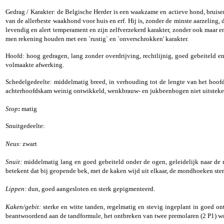
Gedrag / Karakter: de Belgische Herder is een waakzame en actieve hond, bruisen
van de allerbeste waakhond voor huis en erf. Hij is, zonder de minste aarzeling, 
levendig en alert temperament en zijn zelfverzekerd karakter, zonder ook maar e
men rekening houden met een `rustig` en `onverschrokken' karakter.
Hoofd: hoog gedragen, lang zonder overdrijving, rechtlijnig, goed gebeiteld en
volmaakte afwerking.
Schedelgedeelte: middelmatig breed, in verhouding tot de lengte van het hoofd
achterhoofdskam weinig ontwikkeld, wenkbrauw- en jukbeenbogen niet uitsteke
Stop
:
matig
Snuitgedeelte:
Neus:
zwart
Snuit:
middelmatig lang en goed gebeiteld onder de ogen, geleidelijk naar de 
betekent dat bij geopende bek, met de kaken wijd uit elkaar, de mondhoeken ster
Lippen:
dun, goed aangesloten en sterk gepigmenteerd.
Kaken/gebit:
sterke en witte tanden, regelmatig en stevig ingeplant in goed on
beantwoordend aan de tandformule, het ontbreken van twee premolaren (2 P1) w