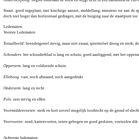
Staart: goed ingeplant, met krachtige aanzet, middellang, minstens tot aan de 
doch niet hoger dan horizontaal gedragen, met de buiging naar de staartpunt toe
Ledematen:
Voorste Ledematen
Totaalbeeld:
beendergestel stevig, maar niet zwaar, spierstelsel droog en sterk, 
Schouders:
het schouderblad is lang en schuin, goed aanliggend, met het opper
Opperarm:
lang en voldoende schuin.
Elleboog:
vast, noch afstaand, noch aangedrukt
Onderarm:
lang en recht
Pols:
zeer stevig en effen
Voormiddenvoeten:
sterk en kort zoveel mogelijk loodrecht op de grond of slech
Voorvoeten:
rond, kattenvoeten, tenen gebogen en goed gesloten, voetzolen dik e
Achterste ledematen: