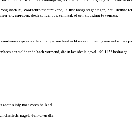
sprong doch bij voorkeur verder reikend, in rust hangend gedragen, het uiteinde t
 meer uitgesproken, doch zonder ooit een haak of een afbuiging te vormen.
de voorbenen zijn van alle zijden gezien loodrecht en van voren gezien volkomen par
armbeen een voldoende hoek vormend, die in het ideale geval 100-115° bedraagt.
ts zeer weinig naar voren hellend
n elastisch, nagels donker en dik.