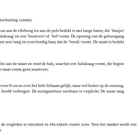
beschutting vormen.
n aan de elleboog tot aan de pols bedekt is met lange haren, die `franjes'
alskraag' en een `borstveer' of `bef' vormt. De opening van de gehoorgang
t zeer lang en overvloedig haar, dat de `broek' vormt. De staart is bedekt
ler aan de staart en rond de hals, waar het een halskraag vormt, die begint
r maar vormt geen staartveer.
veer 6 cm en over het hele lichaam gelijk, maar wel korter op de neusrug,
hoofd verbergen. De snuitgarnituur nochtans is verplicht. De staart mag
 de oogleden te omvatten in één enkele zwarte zone. Voor het masker wordt een
n.