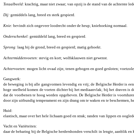
Totaalbeeld:
krachtig, maar niet zwaar; van opzij is de stand van de achterste l
Dij:
gemiddels lang, breed en sterk gespierd.
Knie:
bevindt zich ongeveer loodrecht onder de heup; kniehoeking normaal.
Onderschenkel:
gemiddeld lang, breed en gespierd.
Sprong:
laag bij de grond, breed en gespierd; matig gehoekt.
Achtermiddenvoeten:
stevig en kort; wolfsklauwen niet gewenst.
Achtervoeten:
mogen licht ovaal zijn; tenen gebogen en goed gesloten; voetzolen
Gangwerk:
de beweging is bij alle gangvormen levendig en vrij; de Belgische Herder is ee
hoge snelheid komen de voeten dichter bij het mediaanvlak; bij het draven is d
dat de voorbenen te hoog worden opgeheven. De Belgische Herder is voortdurend i
door zijn uitbundig temperament en zijn drang om te waken en te beschermen, hee
Huid:
elastisch, maar over het hele lichaam goed en strak; randen van lippen en oogle
Vacht en Variëteiten:
daar de beharing bij de Belgische herdershonden verschilt in lengte, aanblik en