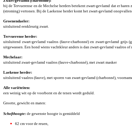
Zwart-gevlamd (charbonné):
bij de Tervuerense en de Mechelse herders betekent zwart-gevlamd dat er haren z
(stroming) vertonen. Bij de Laekense herder komt het zwart-gevlamd onopvallend
Groenendaeler:
uitsluitend eenkleurig zwart.
Tervuerense herder:
uitsluitend zwart-gevlamd vaalros (fauve-charbonné) en zwart-gevlamd grijs (g
uitgewassen. Een hond wiens vachtkleur anders is dan zwart-gevlamd vaalros of n
Mechelaar:
uitsluitend zwart-gevlamd vaalros (fauve-charbonné), met zwart masker
Laekense herder:
uitsluitend vaalros (fauve), met sporen van zwart-gevlamd (charbonné), voornamel
Alle variëteiten:
een weinig wit op de voorborst en de tenen wordt geduld.
Grootte, gewicht en maten:
Schofthoogte:
de gewenste hoogte is gemiddeld
62 cm voor de reuen,