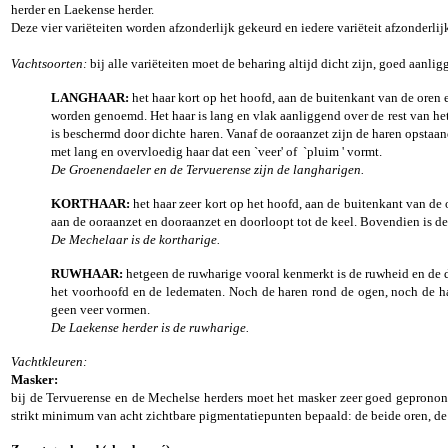
herder en Laekense herder.
Deze vier variëteiten worden afzonderlijk gekeurd en iedere variëteit afzonderlij
Vachtsoorten:
bij alle variëteiten moet de beharing altijd dicht zijn, goed aan
LANGHAAR:
het haar kort op het hoofd, aan de buitenkant van de oren 
worden genoemd. Het haar is lang en vlak aanliggend over de rest van het
is beschermd door dichte haren. Vanaf de ooraanzet zijn de haren opstaand
met lang en overvloedig haar dat een `veer' of `pluim ' vormt.
De Groenendaeler en de Tervuerense zijn de langharigen.
KORTHAAR:
het haar zeer kort op het hoofd, aan de buitenkant van de 
aan de ooraanzet en dooraanzet en doorloopt tot de keel. Bovendien is de 
De Mechelaar is de kortharige.
RUWHAAR:
hetgeen de ruwharige vooral kenmerkt is de ruwheid en de dr
het voorhoofd en de ledematen. Noch de haren rond de ogen, noch de har
geen veer vormen.
De Laekense herder is de ruwharige.
Vachtkleuren:
Masker:
bij de Tervuerense en de Mechelse herders moet het masker zeer goed gepronon
strikt minimum van acht zichtbare pigmentatiepunten bepaald: de beide oren, de