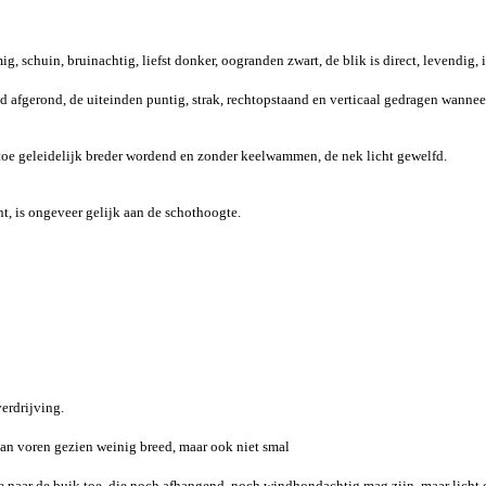
 schuin, bruinachtig, liefst donker, oogranden zwart, de blik is direct, levendig, 
d afgerond, de uiteinden puntig, strak, rechtopstaand en verticaal gedragen wannee
 toe geleidelijk breder wordend en zonder keelwammen, de nek licht gewelfd.
t, is ongeveer gelijk aan de schothoogte.
erdrijving.
an voren gezien weinig breed, maar ook niet smal
rve naar de buik toe, die noch afhangend, noch windhondachtig mag zijn, maar lich