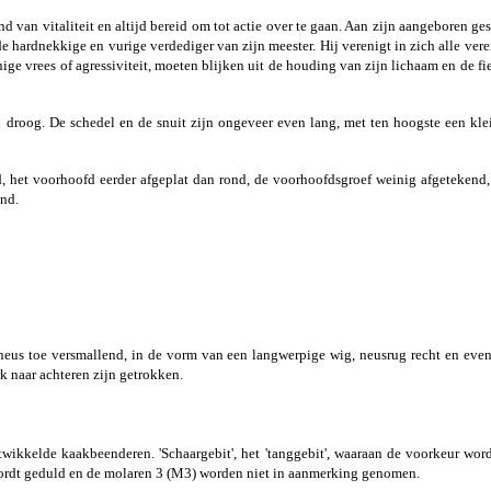
d van vitaliteit en altijd bereid om tot actie over te gaan. Aan zijn aangeboren 
de hardnekkige en vurige verdediger van zijn meester. Hij verenigt in zich alle vere
nige vrees of agressiviteit, moeten blijken uit de houding van zijn lichaam en de 
 droog. De schedel en de snuit zijn ongeveer even lang, met ten hoogste een kle
, het voorhoofd eerder afgeplat dan rond, de voorhoofdsgroef weinig afgetekend,
nd.
neus toe versmallend, in de vorm van een langwerpige wig, neusrug recht en eve
k naar achteren zijn getrokken.
twikkelde kaakbeenderen. 'Schaargebit', het 'tanggebit', waaraan de voorkeur word
ordt geduld en de molaren 3 (M3) worden niet in aanmerking genomen.