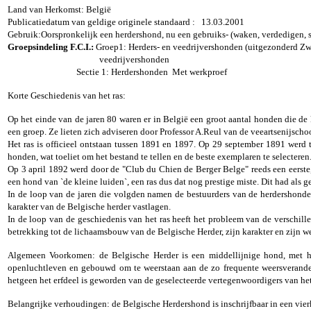
Land van Herkomst: België
Publicatiedatum van geldige originele standaard :
13.03.2001
Gebruik:Oorspronkelijk een herdershond, nu een gebruiks- (waken, verdedigen, s
Groepsindeling F.C.I.:
Groep1: Herders- en veedrijvershonden (uitgezonderd Zw
veedrijvershonden
Sectie 1: Herdershonden Met werkproef
Korte Geschiedenis van het ras:
Op het einde van de jaren 80 waren er in België een groot aantal honden die de
een groep. Ze lieten zich adviseren door Professor A.Reul van de veeartsenijsch
Het ras is officieel ontstaan tussen 1891 en 1897. Op 29 september 1891 werd
honden, wat toeliet om het bestand te tellen en de beste exemplaren te selecter
Op 3 april 1892 werd door de "Club du Chien de Berger Belge" reeds een eerste, 
een hond van `de kleine luiden`, een ras dus dat nog prestige miste. Dit had als
In de loop van de jaren die volgden namen de bestuurders van de herdershonden
karakter van de Belgische herder vastlagen.
In de loop van de geschiedenis van het ras heeft het probleem van de verschille
betrekking tot de lichaamsbouw van de Belgische Herder, zijn karakter en zijn w
Algemeen Voorkomen: de Belgische Herder is een middellijnige hond, met harm
openluchtleven en gebouwd om te weerstaan aan de zo frequente weersverander
hetgeen het erfdeel is geworden van de geselecteerde vertegenwoordigers van het
Belangrijke verhoudingen: de Belgische Herdershond is inschrijfbaar in een vierk