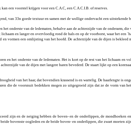
k kan een voorstel krijgen voor een C.A.C, een C.A.C.I.B. of reserves.
liggend, van 33n goede textuur en samen met de wollige ondervacht een uitstekende 
en het onderste van de ledematen, behalve aan de achterzijde van de onderarm, die va
 lichaam en langer en overvloedig rond de hals en op de voorborst, waar het een `h
 en vormen een omlijsting van het hoofd. De achterzijde van de dijen is bekleed me
oren en het onderste van de ledematen. Het is kort op de rest van het lichaam en vol
achterzijde van de dijen met langere haren bevederd. De staart lijkt op een korenaa
oogheid van het haar, dat bovendien krassend is en warrelig. De haarlengte is onge
en die de voorsnuit bedekken mogen zo uitgegroeid zijn dat ze de vorm van het 
ceerd zijn en de neiging hebben de boven- en de onderlippen, de mondhoeken en
 beide bovenste oogleden en de beide boven- en onderlippen, die zwart moeten zij