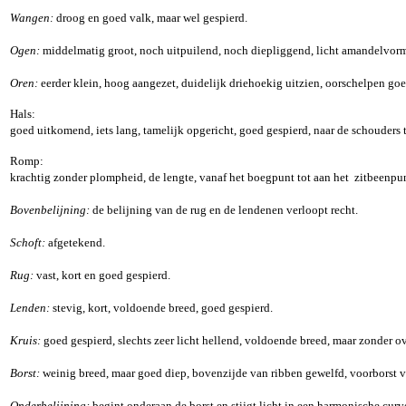
Wangen:
droog en goed valk, maar wel gespierd.
Ogen:
middelmatig groot, noch uitpuilend, noch diepliggend, licht amandelvormig,
Oren:
eerder klein, hoog aangezet, duidelijk driehoekig uitzien, oorschelpen goe
Hals:
goed uitkomend, iets lang, tamelijk opgericht, goed gespierd, naar de schouders
Romp:
krachtig zonder plompheid, de lengte, vanaf het boegpunt tot aan het zitbeenpun
Bovenbelijning:
de belijning van de rug en de lendenen verloopt recht.
Schoft:
afgetekend.
Rug:
vast, kort en goed gespierd.
Lenden:
stevig, kort, voldoende breed, goed gespierd.
Kruis:
goed gespierd, slechts zeer licht hellend, voldoende breed, maar zonder ov
Borst:
weinig breed, maar goed diep, bovenzijde van ribben gewelfd, voorborst v
Onderbelijning:
begint onderaan de borst en stijgt licht in een harmonische cu