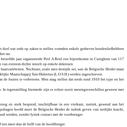
het doel wat orde op zaken te stellen vormden enkele gedreven hondenliefhebbers
et ras.
 hetzelfde jaar organiseerde Prof. A.Reul een bijeenkomst in Cureghem van 117
n van extreem dichte inteelt op enkele dekreuen.
 haarvariëteiten. Nochtans, zoals men destijds zei, was de Belgische Herder maar
inklijke Maatschappij Sint-Hubertus (L.O.S.H.) werden ingeschreven.
m de fouten te verbeteren. Men mag stellen dat reeds rond 1910 het type en het
n. In tegenstelling hiermede zijn er echter nooit meningsverschillen geweest met
og en sterk bespierd, inschrijfbaar in een vierkant, rustiek, gewend aan het
edragen hoofd moet de Belgische Herder de indruk geven van sierlijke kracht,
urd worden, zonder fysiek contact met de voorbrenger.
 iets meer dan de helft van de hoofdlengte.