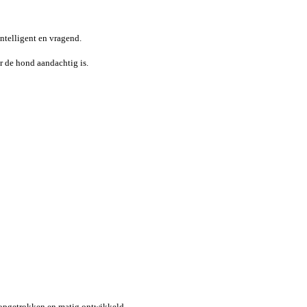
intelligent en vragend.
r de hond aandachtig is.
t opgetrokken en matig ontwikkeld.