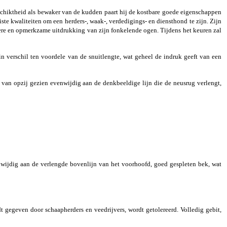
geschiktheid als bewaker van de kudden paart hij de kostbare goede eigenschappen
iste kwaliteiten om een herders-, waak-, verdedigings- en diensthond te zijn. Zijn
fiere en opmerkzame uitdrukking van zijn fonkelende ogen. Tijdens het keuren zal
in verschil ten voordele van de snuitlengte, wat geheel de indruk geeft van een
 van opzij gezien evenwijdig aan de denkbeeldige lijn die de neusrug verlengt,
nwijdig aan de verlengde bovenlijn van het voorhoofd, goed gespleten bek, wat
t gegeven door schaapherders en veedrijvers, wordt getolereerd. Volledig gebit,