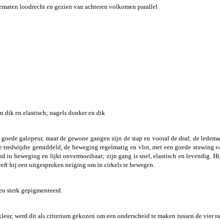
edematen loodrecht en gezien van achteren volkomen parallel
 dik en elastisch; nagels donker en dik
n goede galopeur, maar de gewone gangen zijn de stap en vooral de draf; de lede
e tredwijdte gemiddeld, de beweging regelmatig en vlot, met een goede stuwing va
n beweging en lijkt onvermoeibaar; zijn gang is snel, elastisch en levendig. Hij is
ft hij een uitgesproken neiging om in cirkels te bewegen.
den sterk gepigmenteerd.
 kleur, werd dit als criterium gekozen om een onderscheid te maken tussen de vier r