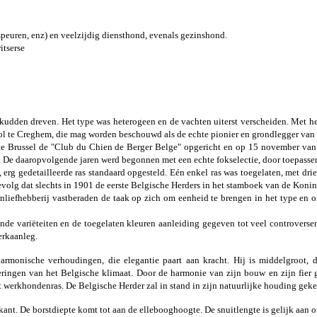
peuren, enz) en veelzijdig diensthond, evenals gezinshond.
itserse
 kudden dreven. Het type was heterogeen en de vachten uiterst verscheiden. Met 
ool te Creghem, die mag worden beschouwd als de echte pionier en grondlegger van h
 te Brussel de "Club du Chien de Berger Belge" opgericht en op 15 november van
en. De daaropvolgende jaren werd begonnen met een echte fokselectie, door toepasse
erg gedetailleerde ras standaard opgesteld. Eén enkel ras was toegelaten, met drie
 gevolg dat slechts in 1901 de eerste Belgische Herders in het stamboek van de Kon
liefhebberij vastberaden de taak op zich om eenheid te brengen in het type en o
nde variëteiten en de toegelaten kleuren aanleiding gegeven tot veel controverse
erkaanleg.
onische verhoudingen, die elegantie paart aan kracht. Hij is middelgroot, dro
ingen van het Belgische klimaat. Door de harmonie van zijn bouw en zijn fier g
 werkhondenras. De Belgische Herder zal in stand in zijn natuurlijke houding geke
ant. De borstdiepte komt tot aan de ellebooghoogte. De snuitlengte is gelijk aan of