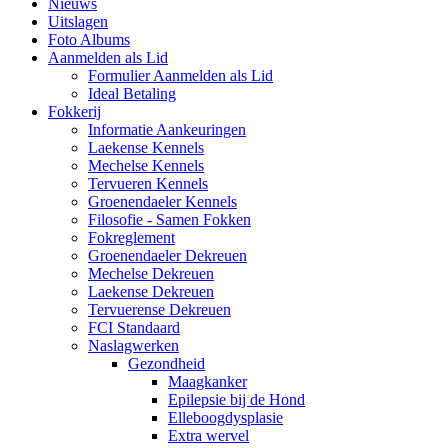
Nieuws
Uitslagen
Foto Albums
Aanmelden als Lid
Formulier Aanmelden als Lid
Ideal Betaling
Fokkerij
Informatie Aankeuringen
Laekense Kennels
Mechelse Kennels
Tervueren Kennels
Groenendaeler Kennels
Filosofie - Samen Fokken
Fokreglement
Groenendaeler Dekreuen
Mechelse Dekreuen
Laekense Dekreuen
Tervuerense Dekreuen
FCI Standaard
Naslagwerken
Gezondheid
Maagkanker
Epilepsie bij de Hond
Elleboogdysplasie
Extra wervel