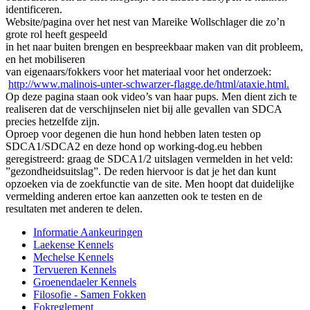
identificeren.
Website/pagina over het nest van Mareike Wollschlager die zo’n
grote rol heeft gespeeld
in het naar buiten brengen en bespreekbaar maken van dit probleem,
en het mobiliseren
van eigenaars/fokkers voor het materiaal voor het onderzoek:
http://www.malinois-unter-schwarzer-flagge.de/html/ataxie.html.
Op deze pagina staan ook video’s van haar pups. Men dient zich te
realiseren dat de verschijnselen niet bij alle gevallen van SDCA
precies hetzelfde zijn.
Oproep voor degenen die hun hond hebben laten testen op
SDCA1/SDCA2 en deze hond op working-dog.eu hebben
geregistreerd: graag de SDCA1/2 uitslagen vermelden in het veld:
”gezondheidsuitslag”. De reden hiervoor is dat je het dan kunt
opzoeken via de zoekfunctie van de site. Men hoopt dat duidelijke
vermelding anderen ertoe kan aanzetten ook te testen en de
resultaten met anderen te delen.
Informatie Aankeuringen
Laekense Kennels
Mechelse Kennels
Tervueren Kennels
Groenendaeler Kennels
Filosofie - Samen Fokken
Fokreglement