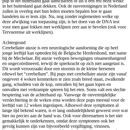
pup in het buitenland gaat aanschaffen of als u een reu bezit welke
in het buitenland gaat dekken. Ook de rasverenigingen in Nederland
zullen in overleg met hun leden moeten bepalen hoe te gaan
handelen nu er tests zijn. Nu, nog zonder reglementen welke op
deze afwijking van toepassing zijn, is het doen van de DNA test
voor men gaat fokken met werklijnen zeer aan te bevelen (ook voor
Tervuerense uit werklijnen).
Achtergrond
Cerebellaire ataxie is een neurologische aandoening die op heel
jonge leeftijd kan optreden bij de Belgische Herdershond, met name
bij de Mechelaar. Bij ataxie verlopen bewegingen onsamenhangend
en ongecoördineerd, terwijl de spierkracht op zich niet aangetast is.
Dit wordt veroorzaakt door een stoornis in de kleine hersenen
oftewel het “cerebellum”. Bij pups met cerebellaire ataxie zijn vanaf
ongeveer 4 weken kenmerken te zien zoals breed staan, zwalkende
gang, schudden van de kop, omvallen bij het gaan lopen en
omvallen met verkrampte spieren bij het eten. Soms valt een slechte
bespiering van de achterhand op. Vanwege de onvermijdelijke
verslechtering in de weken erna worden deze pups meestal voor de
leeftijd van 12 weken ingeslapen. Alhoewel deze symptomen al
lange tijd bekend waren, is er lang onduidelijkheid geweest over wat
hier nu precies aan de hand was. Ook voor dierenartsen is het niet
gemakkelijk te onderkennen, omdat deze symptomen ook het
gevolg kunnen zijn van bijvoorbeeld vergiftiging, virussen,