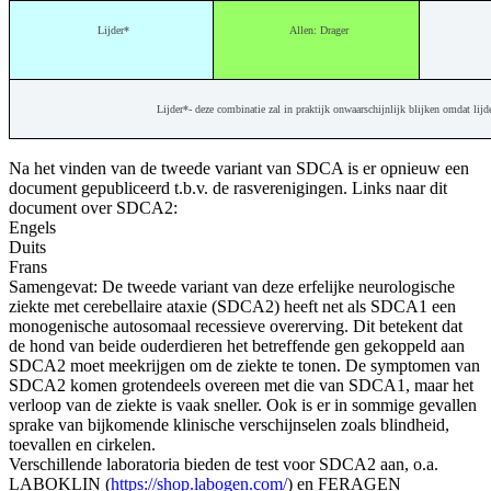
Lijder*
Allen: Drager
Lijder*- deze combinatie zal in praktijk onwaarschijnlijk blijken omdat lij
Na het vinden van de tweede variant van SDCA is er opnieuw een
document gepubliceerd t.b.v. de rasverenigingen. Links naar dit
document over SDCA2:
Engels
Duits
Frans
Samengevat: De tweede variant van deze erfelijke neurologische
ziekte met cerebellaire ataxie (SDCA2) heeft net als SDCA1 een
monogenische autosomaal recessieve overerving. Dit betekent dat
de hond van beide ouderdieren het betreffende gen gekoppeld aan
SDCA2 moet meekrijgen om de ziekte te tonen. De symptomen van
SDCA2 komen grotendeels overeen met die van SDCA1, maar het
verloop van de ziekte is vaak sneller. Ook is er in sommige gevallen
sprake van bijkomende klinische verschijnselen zoals blindheid,
toevallen en cirkelen.
Verschillende laboratoria bieden de test voor SDCA2 aan, o.a.
LABOKLIN (
https://shop.labogen.com/
) en FERAGEN