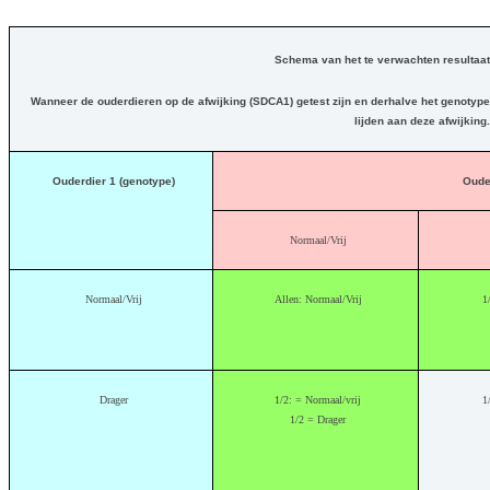
Schema van het te verwachten resultaat
Wanneer de ouderdieren op de afwijking (SDCA1) getest zijn en derhalve het genotyp
lijden aan deze afwijking.
Ouderdier 1 (genotype)
Oude
Normaal/Vrij
Normaal/Vrij
Allen: Normaal/Vrij
1
Drager
1/2: = Normaal/vrij
1
1/2 = Drager