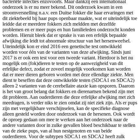
bacteriële infecties enzovoorts. Maar dankzij een internationaal
onderzoek is er nu meer bekend. Dit onderzoek kwam in een
stroomversnelling n.a.v. een Duitse fokker die haar ervaringen met
dit ziektebeeld bij haar pups openbaar maakte, wat er uiteindelijk toe
leidde dat er meerdere fokkers zich meldden met dezelfde
problemen en er meer pups en hun familieleden onderzocht konden
worden. Hieruit bleek dat er sprake is van een erfelijk bepaalde
afwijking die leidt tot abnormale structuur van het hersenweefsel.
Uiteindelijk kon er eind 2016 een genetische test ontwikkeld
worden voor één van de varianten van deze afwijking. Sinds juni
2017 is er ook een test voor een tweede variant. Hierdoor is het nu
mogelijk om (fok)dieren te testen op de aanwezigheid van dit
erfelijke defect, zodat er zoveel mogelijk voorkomen kan worden
dat er meer dieren geboren worden met deze ellendige ziekte. Men
dient te beseffen dat deze ontwikkelde testen (SDCA1 en SDCA2)
alleen 2 varianten van de cerebellaire ataxie kan opsporen. Daarom
is het van groot belang dat fokkers en dierenartsen bekend zijn met
dit probleem. Aan ouderdieren die deze erfelijke afwijking met zich
meedragen, is verder niks te zien omdat zij niet ziek zijn. Als er pups
zijn met vergelijkbare verschijnselen, kan de specifieke diagnose
alleen gesteld worden door onderzoek van de hersenen. Ook wordt
de oproep gedaan om mee te werken aan het onderzoek naar de
andere varianten door in zulke gevallen bloed beschikbaar te stellen
van de zieke pups, van al hun nestgenoten en van beide
ouderdieren. Voor de subtypen SDCA1 en SDCA2 heeft zulk