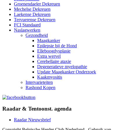
Groenendaeler Dekreuen
Mechelse Dekreuen
Laekense Dekreuen
Tervuerense Dekreuen
FCI Standaard
Naslagwerken
Gezondheid
Maagkanker
Epilepsie bij de Hond
Elleboogdysplasie
Extra wervel
Cerebellaire ataxie
Degeneratieve myelopathie
Update Maagkanker Onderzoek
Kaakmyositis
Intervarieteiten
Rashond Kopen
Raadar & Tentoonst. agenda
Raadar Nieuwsbrief
Copyright Belgische Herder Club Nederland - Gebruik van