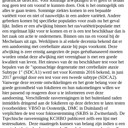
genetische defecten. Voor sommige afwijkingen is er geen of helaas
nog geen test om vooraf te kunnen doen. Ook is het onmogelijk om
alles te gaan testen. Sommige ziektes komen in een bepaalde
variëteit voor en niet of nauwelijks in een andere variëteit. Andere
gebreken komen bij specifieke populaties voor zoals nu het geval
lijkt. Indien er een afwijking binnen het ras/variëteit/populatie met
een regelmaat lijkt voor te komen en er is een test beschikbaar dan is
het zaak om actie te ondernemen. Binnen ons ras en vooral bij de
Mechelaars uit zgn. Werklijnen is al enkele decennia bekend dat er
een aandoening met cerebellaire ataxie bij pups voorkomt. Deze
afwijking is zeer ernstig aangezien de pups geëuthanaseerd moeten
worden omdat deze afwijking niet verenigbaar is met een goede
kwaliteit van leven. Het nieuws van de nu beschikbare test voor het
bepalen van de "sponsachtige degeneratie met cerebellaire ataxie
Subtype 1" (SDCA1) werd net voor Kerstmis 2016 bekend, in juni
2017 gevolgd door een test voor een tweede subtype (SDCA2).
Vanwege deze recente ontwikkelingen en het grote belang voor de
goede gezondheid van fokdieren en hun nakomelingen willen we
hier passend op reageren door u te informeren over deze
aandoening. Verschillende rasverenigingen in het buitenland raden
inmiddels dringend aan de fokdieren op deze defecten te laten testen
(voorbeelden: VBSÖ in Oostenrijk, DMC in Duitsland) of
verplichten de test voor foktoestemming (SKBS in Zwitserland). De
Tsjechische rasvereniging KCHBO publiceert zelfs een lijst met
testresultaten. Deze maatregels kunnen van belang zijn indien u een