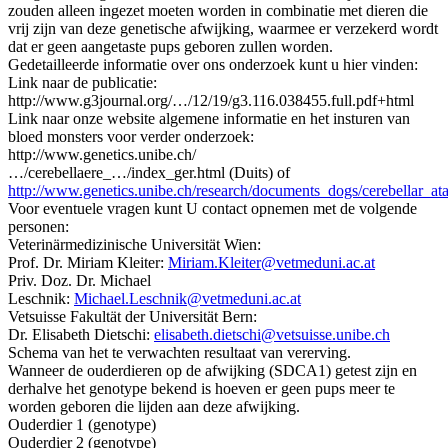
zouden alleen ingezet moeten worden in combinatie met dieren die
vrij zijn van deze genetische afwijking, waarmee er verzekerd wordt
dat er geen aangetaste pups geboren zullen worden.
Gedetailleerde informatie over ons onderzoek kunt u hier vinden:
Link naar de publicatie:
http://www.g3journal.org/…/12/19/g3.116.038455.full.pdf+html
Link naar onze website algemene informatie en het insturen van
bloed monsters voor verder onderzoek:
http://www.genetics.unibe.ch/
…/cerebellaere_…/index_ger.html (Duits) of
http://www.genetics.unibe.ch/research/documents_dogs/cerebellar_a
Voor eventuele vragen kunt U contact opnemen met de volgende
personen:
Veterinärmedizinische Universität Wien:
Prof. Dr. Miriam Kleiter:
Miriam.Kleiter@vetmeduni.ac.at
Priv. Doz. Dr. Michael
Leschnik:
Michael.Leschnik@vetmeduni.ac.at
Vetsuisse Fakultät der Universität Bern:
Dr. Elisabeth Dietschi:
elisabeth.dietschi@vetsuisse.unibe.ch
Schema van het te verwachten resultaat van vererving.
Wanneer de ouderdieren op de afwijking (SDCA1) getest zijn en
derhalve het genotype bekend is hoeven er geen pups meer te
worden geboren die lijden aan deze afwijking.
Ouderdier 1 (genotype)
Ouderdier 2 (genotype)