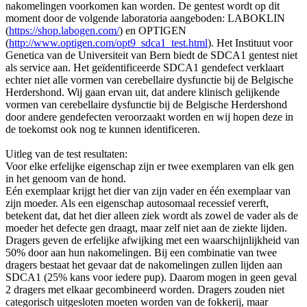
nakomelingen voorkomen kan worden. De gentest wordt op dit
moment door de volgende laboratoria aangeboden: LABOKLIN
(
https://shop.labogen.com/
) en OPTIGEN
(
http://www.optigen.com/opt9_sdca1_test.html
). Het Instituut voor
Genetica van de Universiteit van Bern biedt de SDCA1 gentest niet
als service aan. Het geïdentificeerde SDCA1 gendefect verklaart
echter niet alle vormen van cerebellaire dysfunctie bij de Belgische
Herdershond. Wij gaan ervan uit, dat andere klinisch gelijkende
vormen van cerebellaire dysfunctie bij de Belgische Herdershond
door andere gendefecten veroorzaakt worden en wij hopen deze in
de toekomst ook nog te kunnen identificeren.
Uitleg van de test resultaten:
Voor elke erfelijke eigenschap zijn er twee exemplaren van elk gen
in het genoom van de hond.
Eén exemplaar krijgt het dier van zijn vader en één exemplaar van
zijn moeder. Als een eigenschap autosomaal recessief vererft,
betekent dat, dat het dier alleen ziek wordt als zowel de vader als de
moeder het defecte gen draagt, maar zelf niet aan de ziekte lijden.
Dragers geven de erfelijke afwijking met een waarschijnlijkheid van
50% door aan hun nakomelingen. Bij een combinatie van twee
dragers bestaat het gevaar dat de nakomelingen zullen lijden aan
SDCA1 (25% kans voor iedere pup). Daarom mogen in geen geval
2 dragers met elkaar gecombineerd worden. Dragers zouden niet
categorisch uitgesloten moeten worden van de fokkerij, maar