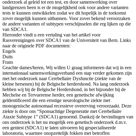
onderzoek al geleid tot een test, en door samenwerking over
landgrenzen heen is er de mogelijkheid ook voor andere varianten
tests te kunnen ontwikkelen zodat we dit hopelijk in de toekomst
zover mogelijk kunnen uitbannen. Voor zover bekend veroorzaken
de andere varianten of subtypen verschijnselen die erg lijken op die
van SDCA1.
Hieronder vindt u een vertaling van het artikel voor
Rasverenigingen over SDCA1 van de Universiteit van Bern. Links
naar de originele PDF documenten:
Engels
Duits
Frans
Geachte dames/heren, Wij willen U graag informeren dat wij in een
internationaal samenwerkingsverband een stap verder gekomen zijn
met het onderzoek naar Cerebellaire Dysfunctie (ziekte van de
kleine hersenen) bij de Belgische herdershond. Na lang onderzoek
hebben wij bij de Belgische Herdershond, in het bijzonder bij de
Mechelse en Tervuerense herder, een genetische afwijking
geïdentificeerd die een ernstige neurologische ziekte met
monogenische autosomaal recessieve overerving veroorzaakt. Deze
ziekte is door ons “Sponsachtige Degeneratie met Cerebellaire
Ataxie Subtype 1” (SDCA1) genoemd. Dankzij de bevindingen van
ons onderzoek is het nu mogelijk een genetisch onderzoek d.m.v.
een gentest (SDCA1) te laten uitvoeren bij gespecialiseerde
laboratoria, waarmee onopzettelijk fokken met betroffen