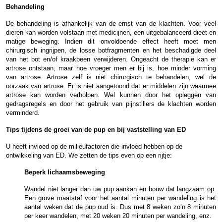
Behandeling
De behandeling is afhankelijk van de ernst van de klachten. Voor veel
dieren kan worden volstaan met medicijnen, een uitgebalanceerd dieet en
matige beweging. Indien dit onvoldoende effect heeft moet men
chirurgisch ingrijpen, de losse botfragmenten en het beschadigde deel
van het bot en/of kraakbeen verwijderen. Ongeacht de therapie kan er
artrose ontstaan, maar hoe vroeger men er bij is, hoe minder vorming
van artrose. Artrose zelf is niet chirurgisch te behandelen, wel de
oorzaak van artrose. Er is niet aangetoond dat er middelen zijn waarmee
artrose kan worden verholpen. Wel kunnen door het opleggen van
gedragsregels en door het gebruik van pijnstillers de klachten worden
verminderd.
Tips tijdens de groei van de pup en bij vaststelling van ED
U heeft invloed op de milieufactoren die invloed hebben op de
ontwikkeling van ED. We zetten de tips even op een rijtje:
Beperk lichaamsbeweging
Wandel niet langer dan uw pup aankan en bouw dat langzaam op.
Een grove maatstaf voor het aantal minuten per wandeling is het
aantal weken dat de pup oud is. Dus met 8 weken zo’n 8 minuten
per keer wandelen, met 20 weken 20 minuten per wandeling, enz.