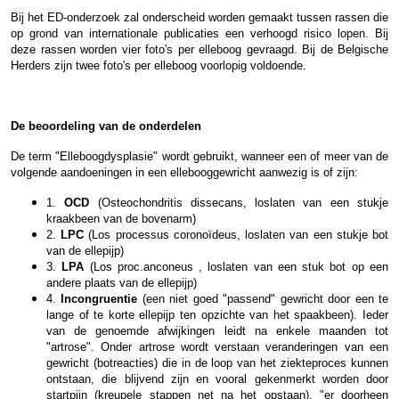
Bij het ED-onderzoek zal onderscheid worden gemaakt tussen rassen die
op grond van internationale publicaties een verhoogd risico lopen. Bij
deze rassen worden vier foto's per elleboog gevraagd. Bij de Belgische
Herders zijn twee foto's per elleboog voorlopig voldoende.
De beoordeling van de onderdelen
De term "Elleboogdysplasie" wordt gebruikt, wanneer een of meer van de
volgende aandoeningen in een ellebooggewricht aanwezig is of zijn:
1.
OCD
(Osteochondritis dissecans, loslaten van een stukje
kraakbeen van de bovenarm)
2.
LPC
(Los processus coronoïdeus, loslaten van een stukje bot
van de ellepijp)
3.
LPA
(Los proc.anconeus , loslaten van een stuk bot op een
andere plaats van de ellepijp)
4.
Incongruentie
(een niet goed "passend" gewricht door een te
lange of te korte ellepijp ten opzichte van het spaakbeen). Ieder
van de genoemde afwijkingen leidt na enkele maanden tot
"artrose". Onder artrose wordt verstaan veranderingen van een
gewricht (botreacties) die in de loop van het ziekteproces kunnen
ontstaan, die blijvend zijn en vooral gekenmerkt worden door
startpijn (kreupele stappen net na het opstaan), "er doorheen