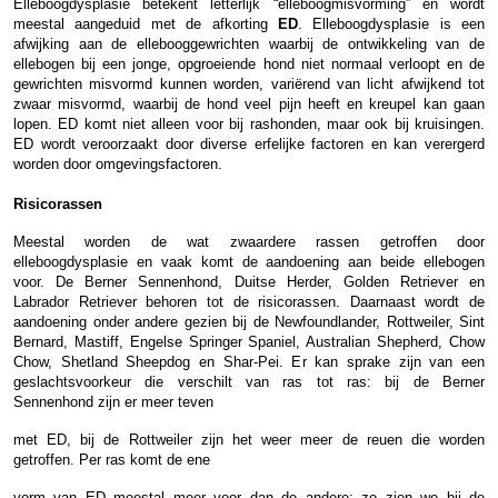
Elleboogdysplasie betekent letterlijk “elleboogmisvorming” en wordt
meestal aangeduid met de afkorting
ED
. Elleboogdysplasie is een
afwijking aan de ellebooggewrichten waarbij de ontwikkeling van de
ellebogen bij een jonge, opgroeiende hond niet normaal verloopt en de
gewrichten misvormd kunnen worden, variërend van licht afwijkend tot
zwaar misvormd, waarbij de hond veel pijn heeft en kreupel kan gaan
lopen. ED komt niet alleen voor bij rashonden, maar ook bij kruisingen.
ED wordt veroorzaakt door diverse erfelijke factoren en kan verergerd
worden door omgevingsfactoren.
Risicorassen
Meestal worden de wat zwaardere rassen getroffen door
elleboogdysplasie en vaak komt de aandoening aan beide ellebogen
voor. De Berner Sennenhond, Duitse Herder, Golden Retriever en
Labrador Retriever behoren tot de risicorassen. Daarnaast wordt de
aandoening onder andere gezien bij de Newfoundlander, Rottweiler, Sint
Bernard, Mastiff, Engelse Springer Spaniel, Australian Shepherd, Chow
Chow, Shetland Sheepdog en Shar-Pei. Er kan sprake zijn van een
geslachtsvoorkeur die verschilt van ras tot ras: bij de Berner
Sennenhond zijn er meer teven
met ED, bij de Rottweiler zijn het weer meer de reuen die worden
getroffen. Per ras komt de ene
vorm van ED meestal meer voor dan de andere: zo zien we bij de