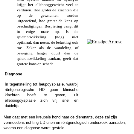
krijgt het ellebooggewricht veel te
verduren. Hoe groter de krachten die
op de gewrichten worden
uitgeoefend, hoe groter de kans op
beschadigingen. Bespiering vangt dit
in enige mate op. Is de
spierontwikkeling (nog) niet
optimaal, dan neemt de belasting ook
toe. Zeker als de wandeling of
beweging langer duurt dan de
spierontwikkeling aankan, geeft dat
grotere kans op schade.
Diagnose
In tegenstelling tot heupdysplasie, waarbij
röntgenologische HD geen klinische
klachten hoeft te geven, uit
elleboogdysplasie zich vrij snel en
duidelijk.
Men gaat met een kreupele hond naar de dierenarts, deze zal zijn
vermoedens richting ED uiten en röntgenologisch onderzoek aanraden,
waarna een diagnose wordt gesteld.