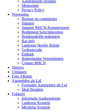
Aangekeurde Honden
Memoriam
Privacy Policy
Vereniging
Bestuur en commissies
Statuten
Statuten BHCN-Kringgroepen
Reglement Selectiekeuring
Huishoudelijk reglement
Ras info
Laekense Herder Beleid
Gedragscode
Embark
Buitenlandse Verenigingen
Contact BHCN
Nieuws
Uitslagen
Foto Albums
Aanmelden als Lid
Formulier Aanmelden als Lid
Ideal Betaling
Fokkerij
Informatie Aankeuringen
Laekense Kennels
Mechelse Kennels