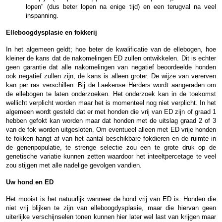
lopen" (dus beter lopen na enige tijd) en een terugval na veel
inspanning.
Elleboogdysplasie en fokkerij
In het algemeen geldt; hoe beter de kwalificatie van de ellebogen, hoe
kleiner de kans dat de nakomelingen ED zullen ontwikkelen. Dit is echter
geen garantie dat alle nakomelingen van negatief beoordeelde honden
ook negatief zullen zijn, de kans is alleen groter. De wijze van vererven
kan per ras verschillen. Bij de Laekense Herders wordt aangeraden om
de ellebogen te laten onderzoeken. Het onderzoek kan in de toekomst
wellicht verplicht worden maar het is momenteel nog niet verplicht. In het
algemeen wordt gesteld dat er met honden die vrij van ED zijn of graad 1
hebben gefokt kan worden maar dat honden met de uitslag graad 2 of 3
van de fok worden uitgesloten. Om eventueel alleen met ED vrije honden
te fokken hangt af van het aantal beschikbare fokdieren en de ruimte in
de genenpopulatie, te strenge selectie zou een te grote druk op de
genetische variatie kunnen zetten waardoor het inteeltpercetage te veel
zou stijgen met alle nadelige gevolgen vandien.
Uw hond en ED
Het mooist is het natuurlijk wanneer de hond vrij van ED is. Honden die
niet vrij blijken te zijn van elleboogdysplasie, maar die hiervan geen
uiterlijke verschijnselen tonen kunnen hier later wel last van krijgen maar