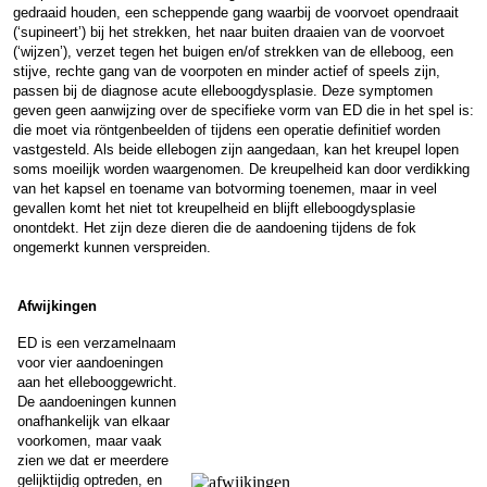
gedraaid houden, een scheppende gang waarbij de voorvoet opendraait
(‘supineert’) bij het strekken, het naar buiten draaien van de voorvoet
(‘wijzen’), verzet tegen het buigen en/of strekken van de elleboog, een
stijve, rechte gang van de voorpoten en minder actief of speels zijn,
passen bij de diagnose acute elleboogdysplasie. Deze symptomen
geven geen aanwijzing over de specifieke vorm van ED die in het spel is:
die moet via röntgenbeelden of tijdens een operatie definitief worden
vastgesteld. Als beide ellebogen zijn aangedaan, kan het kreupel lopen
soms moeilijk worden waargenomen. De kreupelheid kan door verdikking
van het kapsel en toename van botvorming toenemen, maar in veel
gevallen komt het niet tot kreupelheid en blijft elleboogdysplasie
onontdekt. Het zijn deze dieren die de aandoening tijdens de fok
ongemerkt kunnen verspreiden.
Afwijkingen
ED is een verzamelnaam
voor vier aandoeningen
aan het ellebooggewricht.
De aandoeningen kunnen
onafhankelijk van elkaar
voorkomen, maar vaak
zien we dat er meerdere
gelijktijdig optreden, en