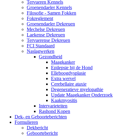
Tervueren Kennels
Groenendaeler Kennels
Filosofie - Samen Fokken
Fokreglement
Groenendaeler Dekreuen
Mechelse Dekreuen
Laekense Dekreuen
Tervuerense Dekreuen
FCI Standaard
Naslagwerken
Gezondheid
Maagkanker
Epilepsie bij de Hond
Elleboogdysplasie
Extra wervel
Cerebellaire ataxie
Degeneratieve myelopathie
Update Maagkanker Onderzoek
Kaakmyositis
Intervarieteiten
Rashond Kopen
Dek- en Geboorteberichten
Formulieren
Dekbericht
Geboortebericht