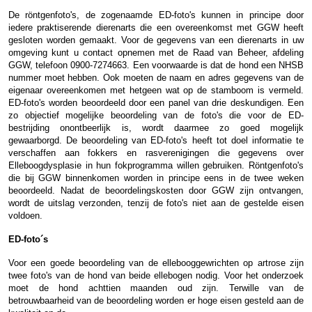
De röntgenfoto's, de zogenaamde ED-foto's kunnen in principe door
iedere praktiserende dierenarts die een overeenkomst met GGW heeft
gesloten worden gemaakt. Voor de gegevens van een dierenarts in uw
omgeving kunt u contact opnemen met de Raad van Beheer, afdeling
GGW, telefoon 0900-7274663. Een voorwaarde is dat de hond een NHSB
nummer moet hebben. Ook moeten de naam en adres gegevens van de
eigenaar overeenkomen met hetgeen wat op de stamboom is vermeld.
ED-foto's worden beoordeeld door een panel van drie deskundigen. Een
zo objectief mogelijke beoordeling van de foto's die voor de ED-
bestrijding onontbeerlijk is, wordt daarmee zo goed mogelijk
gewaarborgd. De beoordeling van ED-foto's heeft tot doel informatie te
verschaffen aan fokkers en rasverenigingen die gegevens over
Elleboogdysplasie in hun fokprogramma willen gebruiken. Röntgenfoto's
die bij GGW binnenkomen worden in principe eens in de twee weken
beoordeeld. Nadat de beoordelingskosten door GGW zijn ontvangen,
wordt de uitslag verzonden, tenzij de foto's niet aan de gestelde eisen
voldoen.
ED-foto´s
Voor een goede beoordeling van de ellebooggewrichten op artrose zijn
twee foto's van de hond van beide ellebogen nodig. Voor het onderzoek
moet de hond achttien maanden oud zijn. Terwille van de
betrouwbaarheid van de beoordeling worden er hoge eisen gesteld aan de