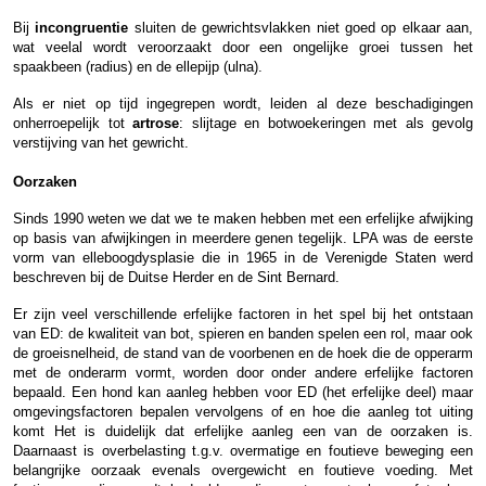
Bij
incongruentie
sluiten de gewrichtsvlakken niet goed op elkaar aan,
wat veelal wordt veroorzaakt door een ongelijke groei tussen het
spaakbeen (radius) en de ellepijp (ulna).
Als er niet op tijd ingegrepen wordt, leiden al deze beschadigingen
onherroepelijk tot
artrose
: slijtage en botwoekeringen met als gevolg
verstijving van het gewricht.
Oorzaken
Sinds 1990 weten we dat we te maken hebben met een erfelijke afwijking
op basis van afwijkingen in meerdere genen tegelijk. LPA was de eerste
vorm van elleboogdysplasie die in 1965 in de Verenigde Staten werd
beschreven bij de Duitse Herder en de Sint Bernard.
Er zijn veel verschillende erfelijke factoren in het spel bij het ontstaan
van ED: de kwaliteit van bot, spieren en banden spelen een rol, maar ook
de groeisnelheid, de stand van de voorbenen en de hoek die de opperarm
met de onderarm vormt, worden door onder andere erfelijke factoren
bepaald. Een hond kan aanleg hebben voor ED (het erfelijke deel) maar
omgevingsfactoren bepalen vervolgens of en hoe die aanleg tot uiting
komt Het is duidelijk dat erfelijke aanleg een van de oorzaken is.
Daarnaast is overbelasting t.g.v. overmatige en foutieve beweging een
belangrijke oorzaak evenals overgewicht en foutieve voeding. Met