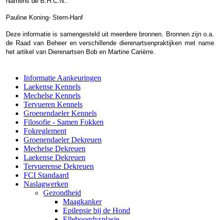
Namens de B.H.C.N.:
Pauline Koning- Stern-Hanf
Deze informatie is samengesteld uit meerdere bronnen. Bronnen zijn o.a.
de Raad van Beheer en verschillende dierenartsenpraktijken met name
het artikel van Dierenartsen Bob en Martine Carièrre.
Informatie Aankeuringen
Laekense Kennels
Mechelse Kennels
Tervueren Kennels
Groenendaeler Kennels
Filosofie - Samen Fokken
Fokreglement
Groenendaeler Dekreuen
Mechelse Dekreuen
Laekense Dekreuen
Tervuerense Dekreuen
FCI Standaard
Naslagwerken
Gezondheid
Maagkanker
Epilepsie bij de Hond
Elleboogdysplasie