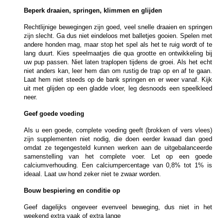
Beperk draaien, springen, klimmen en glijden
Rechtlijnige bewegingen zijn goed, veel snelle draaien en springen
zijn slecht. Ga dus niet eindeloos met balletjes gooien. Spelen met
andere honden mag, maar stop het spel als het te ruig wordt of te
lang duurt. Kies speelmaatjes die qua grootte en ontwikkeling bij
uw pup passen. Niet laten traplopen tijdens de groei. Als het echt
niet anders kan, leer hem dan om rustig de trap op en af te gaan.
Laat hem niet steeds op de bank springen en er weer vanaf. Kijk
uit met glijden op een gladde vloer, leg desnoods een speelkleed
neer.
Geef goede voeding
Als u een goede, complete voeding geeft (brokken of vers vlees)
zijn supplementen niet nodig, die doen eerder kwaad dan goed
omdat ze tegengesteld kunnen werken aan de uitgebalanceerde
samenstelling van het complete voer. Let op een goede
calciumverhouding. Een calciumpercentage van 0,8% tot 1% is
ideaal. Laat uw hond zeker niet te zwaar worden.
Bouw bespiering en conditie op
Geef dagelijks ongeveer evenveel beweging, dus niet in het
weekend extra vaak of extra lange