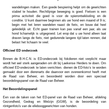
wandelingen maken. Een goede bespiering helpt om de gewrichten
stabiel te houden. Rechtlijnige beweging is goed. Fietsen is een
prima activiteit die goed is voor de spierontwikkeling en de
conditie. U kunt daarmee beginnen als uw hond een maand of 9 is;
begin met het leren wandelen naast de fiets, en bouw dat heel
geleidelijk uit. Echt gaan trainen kan pas vanaf een jaar, als uw
hond lichamelijk is uitgegroeid. Let erop dat u uw hond alleen laat
draven langs de fiets, niet gedurende langere tijd laten rennen; dat
belast het lichaam te veel.
Officieel ED onderzoek
Binnen de B.H.C.N. is ED-onderzoek bij fokdieren niet verplicht maar
wordt het wel sterk aangeraden om dit bij Laekense Herders te doen. Om
officieel ED-onderzoek te laten verrichten. dienen de ED-foto’s te worden
gemaakt door een dierenarts die daarvoor een overeenkomst heeft met
de Raad van Beheer, en beoordeeld worden door een speciaal
beoordelingspanel van de Raad van Beheer.
Het Beoordelingspanel
Een van de taken van het ED-panel van de Raad van Beheer, afdeling
Gezondheid, Gedrag en Welzijn (GGW), is de beoordeling van
röntgenfoto's van de ellebooggewrichten van honden.