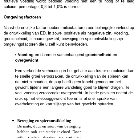
foutieve voeding wordt bedoeld voeding met een te hoog of te laag
calcium percentage, 0,8 tot 1,0% is correct
Omgevingsfactoren
Naast de erfelijke factor hebben milieufactoren een belangrijke invloed op
de ontwikkeling van ED, in zowel positieve als negatieve zin. Voeding,
groeisnelheid, lichaamsgewicht, beweging en spierontwikkeling zijn
omgevingsfactoren die u zelf kunt beïnvloeden.
•
Voeding
en daarmee samenhangend
groeisnelheid
en
overgewicht
Een verkeerde verhouding in het gehalte aan fosfor en calcium kan
te snelle groei veroorzaken, de ontwikkeling van de spieren kan
dat niet bijhouden; de pup heeft geen kracht genoeg om het
gewicht tijdens een langere wandeling goed te blijven dragen. Te
veel voeding veroorzaakt overgewicht. In beide gevallen neemt de
druk op het ellebooggewricht toe en is al snel sprake van
overbelasting en kan slijtage van het gewricht optreden.
Beweging
en
spierontwikkeling
De mate, duur en soort van beweging
hebben ook een sterke invloed. Door
wild spelen, draaien en springen