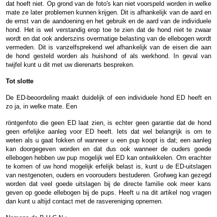
dat hoeft niet. Op grond van de foto's kan niet voorspeld worden in welke
mate ze later problemen kunnen krijgen. Dit is afhankelijk van de aard en
de ernst van de aandoening en het gebruik en de aard van de individuele
hond. Het is wel verstandig erop toe te zien dat de hond niet te zwaar
wordt en dat ook anderszins overmatige belasting van de ellebogen wordt
vermeden. Dit is vanzelfsprekend wel afhankelijk van de eisen die aan
de hond gesteld worden als huishond of als werkhond. In geval van
twijfel kunt u dit met uw dierenarts bespreken.
Tot slotte
De ED-beoordeling maakt duidelijk of een individuele hond ED heeft en
zo ja, in welke mate. Een
röntgenfoto die geen ED laat zien, is echter geen garantie dat de hond
geen erfelijke aanleg voor ED heeft. Iets dat wel belangrijk is om te
weten als u gaat fokken of wanneer u een pup koopt is dat; een aanleg
kan doorgegeven worden en dat dus ook wanneer de ouders goede
ellebogen hebben uw pup mogelijk wel ED kan ontwikkelen. Om erachter
te komen of uw hond mogelijk erfelijk belast is, kunt u de ED-uitslagen
van nestgenoten, ouders en voorouders bestuderen. Grofweg kan gezegd
worden dat veel goede uitslagen bij de directe familie ook meer kans
geven op goede ellebogen bij de pups. Heeft u na dit artikel nog vragen
dan kunt u altijd contact met de rasvereniging opnemen.