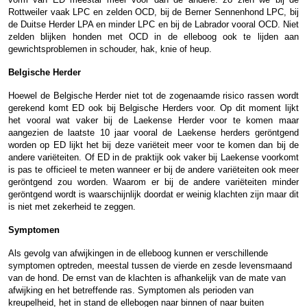
Rottweiler vaak LPC en zelden OCD, bij de Berner Sennenhond LPC, bij
de Duitse Herder LPA en minder LPC en bij de Labrador vooral OCD. Niet
zelden blijken honden met OCD in de elleboog ook te lijden aan
gewrichtsproblemen in schouder, hak, knie of heup.
Belgische Herder
Hoewel de Belgische Herder niet tot de zogenaamde risico rassen wordt
gerekend komt ED ook bij Belgische Herders voor. Op dit moment lijkt
het vooral wat vaker bij de Laekense Herder voor te komen maar
aangezien de laatste 10 jaar vooral de Laekense herders geröntgend
worden op ED lijkt het bij deze variëteit meer voor te komen dan bij de
andere variëteiten. Of ED in de praktijk ook vaker bij Laekense voorkomt
is pas te officieel te meten wanneer er bij de andere variëteiten ook meer
geröntgend zou worden. Waarom er bij de andere variëteiten minder
geröntgend wordt is waarschijnlijk doordat er weinig klachten zijn maar dit
is niet met zekerheid te zeggen.
Symptomen
Als gevolg van afwijkingen in de elleboog kunnen er verschillende
symptomen optreden, meestal tussen de vierde en zesde levensmaand
van de hond. De ernst van de klachten is afhankelijk van de mate van
afwijking en het betreffende ras. Symptomen als perioden van
kreupelheid, het in stand de ellebogen naar binnen of naar buiten