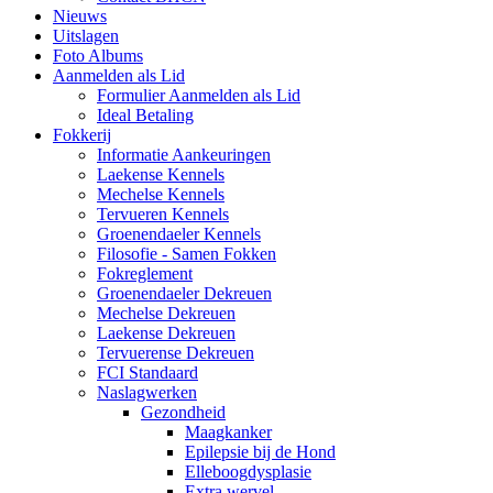
Nieuws
Uitslagen
Foto Albums
Aanmelden als Lid
Formulier Aanmelden als Lid
Ideal Betaling
Fokkerij
Informatie Aankeuringen
Laekense Kennels
Mechelse Kennels
Tervueren Kennels
Groenendaeler Kennels
Filosofie - Samen Fokken
Fokreglement
Groenendaeler Dekreuen
Mechelse Dekreuen
Laekense Dekreuen
Tervuerense Dekreuen
FCI Standaard
Naslagwerken
Gezondheid
Maagkanker
Epilepsie bij de Hond
Elleboogdysplasie
Extra wervel