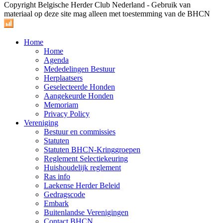
Copyright Belgische Herder Club Nederland - Gebruik van
materiaal op deze site mag alleen met toestemming van de BHCN
Home
Home
Agenda
Mededelingen Bestuur
Herplaatsers
Geselecteerde Honden
Aangekeurde Honden
Memoriam
Privacy Policy
Vereniging
Bestuur en commissies
Statuten
Statuten BHCN-Kringgroepen
Reglement Selectiekeuring
Huishoudelijk reglement
Ras info
Laekense Herder Beleid
Gedragscode
Embark
Buitenlandse Verenigingen
Contact BHCN