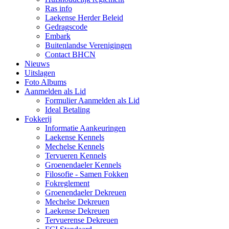
Ras info
Laekense Herder Beleid
Gedragscode
Embark
Buitenlandse Verenigingen
Contact BHCN
Nieuws
Uitslagen
Foto Albums
Aanmelden als Lid
Formulier Aanmelden als Lid
Ideal Betaling
Fokkerij
Informatie Aankeuringen
Laekense Kennels
Mechelse Kennels
Tervueren Kennels
Groenendaeler Kennels
Filosofie - Samen Fokken
Fokreglement
Groenendaeler Dekreuen
Mechelse Dekreuen
Laekense Dekreuen
Tervuerense Dekreuen