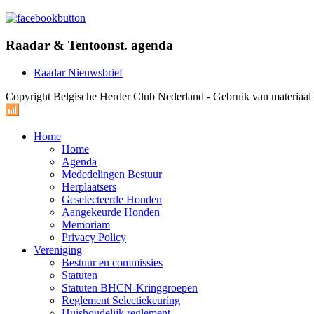
Raadar & Tentoonst. agenda
Raadar Nieuwsbrief
Copyright Belgische Herder Club Nederland - Gebruik van materiaa
Home
Home
Agenda
Mededelingen Bestuur
Herplaatsers
Geselecteerde Honden
Aangekeurde Honden
Memoriam
Privacy Policy
Vereniging
Bestuur en commissies
Statuten
Statuten BHCN-Kringgroepen
Reglement Selectiekeuring
Huishoudelijk reglement