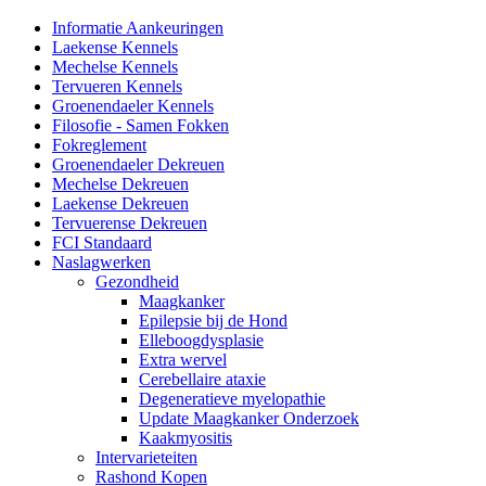
Informatie Aankeuringen
Laekense Kennels
Mechelse Kennels
Tervueren Kennels
Groenendaeler Kennels
Filosofie - Samen Fokken
Fokreglement
Groenendaeler Dekreuen
Mechelse Dekreuen
Laekense Dekreuen
Tervuerense Dekreuen
FCI Standaard
Naslagwerken
Gezondheid
Maagkanker
Epilepsie bij de Hond
Elleboogdysplasie
Extra wervel
Cerebellaire ataxie
Degeneratieve myelopathie
Update Maagkanker Onderzoek
Kaakmyositis
Intervarieteiten
Rashond Kopen