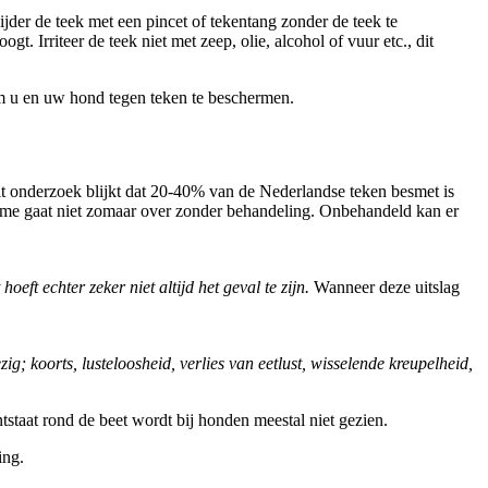
jder de teek met een pincet of tekentang
zonder de teek te
hoogt.
Irriteer de teek niet
met zeep, olie, alcohol of vuur etc., dit
om u en uw hond tegen teken te beschermen.
it onderzoek blijkt dat 20-40% van de Nederlandse teken besmet is
Lyme gaat niet zomaar over zonder behandeling. Onbehandeld kan er
eft echter zeker niet altijd het geval te zijn.
Wanneer deze uitslag
zig; koorts, lusteloosheid, verlies van eetlust, wisselende kreupelheid,
staat rond de beet wordt bij honden meestal niet gezien.
ing.