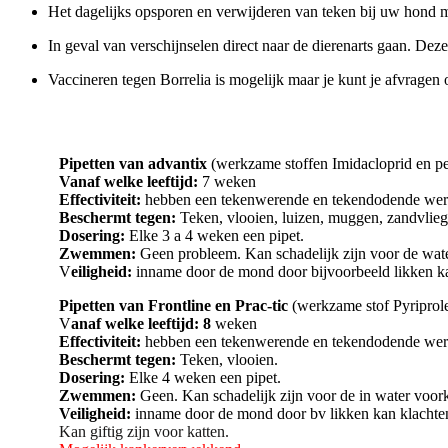
Het dagelijks opsporen en verwijderen van teken bij uw hond m
In geval van verschijnselen direct naar de dierenarts gaan. De
Vaccineren tegen Borrelia is mogelijk maar je kunt je afvragen 
Pipetten van advantix
(werkzame stoffen Imidacloprid en pe
Vanaf welke leeftijd:
7 weken
Effectiviteit:
hebben een tekenwerende en tekendodende wer
Beschermt tegen:
Teken, vlooien, luizen, muggen, zandvlieg
Dosering:
Elke 3 a 4 weken een pipet.
Zwemmen:
Geen probleem. Kan schadelijk zijn voor de wa
V
eiligheid:
inname door de mond door bijvoorbeeld likken k
Pipetten van Frontline en Prac-tic
(werkzame stof Pyriprole
V
anaf welke leeftijd: 8
weken
Effectiviteit:
hebben een tekenwerende en tekendodende wer
Beschermt tegen:
Teken, vlooien.
Dosering:
Elke 4 weken een pipet.
Zwemmen:
Geen. Kan schadelijk zijn voor de in water vo
Veiligheid:
inname door de mond door bv likken kan klachte
Kan giftig zijn voor katten.