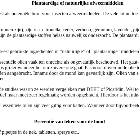
Plantaardige of natuurlijke afweermiddelen
st als potentiële bron voor insecten afweermiddelen. De vele tot nu to
 kunnen zijn), zijn o.a. citronella, ceder, verbena, geranium, lavendel, 
zijn de plantaardige stoffen helaas nauwelijks onderzocht. De plantaardi
meest gebruikte ingrediënten in "natuurlijke" of "plantaardige" middelen
entiële oliën vaak ten onrechte als ongevaarlijk beschouwd. Het gaat 
ico is groter wanneer het om zuivere olie gaat. Pas nooit onverdunde olie t
rden aangebracht. Inname door de mond kan gevaarlijk zijn. O
liën van
s
en.
rde studies waarin ze werden vergeleken met DEET of Picaridin. Wel too
ctief maar moet zeer regelmatig worden opgebracht. Hierdoor is het min
eel essentiële oliën zijn zeer giftig voor katten. Wanneer door bijvoorbe
Preventie van teken voor de hond
petjes in de nek, tabletten, sprays etc..