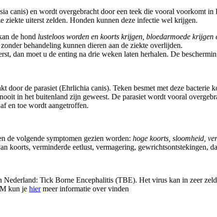
esia canis) en wordt overgebracht door een teek die vooral voorkomt in
 ziekte uiterst zelden. Honden kunnen deze infectie wel krijgen.
 kan de hond
lusteloos worden en koorts krijgen, bloedarmoede krijgen 
r zonder behandeling
kunnen dieren aan de ziekte overlijden.
rst, dan moet u de enting na drie weken laten herhalen. De bescherming
t door de parasiet (Ehrlichia canis). Teken besmet met deze bacterie
 nooit in het buitenland zijn geweest. De parasiet wordt vooral overge
 af en toe wordt aangetroffen.
nnen de volgende symptomen gezien worden:
hoge koorts, sloomheid, ve
an koorts, verminderde eetlust, vermagering, gewrichtsontstekingen, d
in Nederland: Tick Borne Encephalitis (TBE). Het virus kan in zeer zeld
VM kun je
hier
meer informatie over vinden