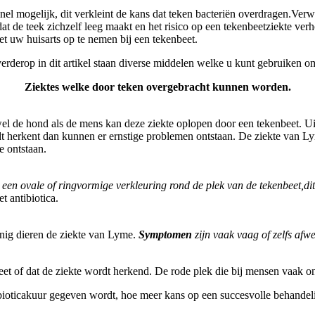
snel mogelijk
, dit verkleint de kans dat teken bacteriën overdragen.
Verwi
dat de teek zichzelf leeg maakt en het risico op een tekenbeetziekte ver
et uw huisarts op te nemen bij een tekenbeet.
erderop in dit artikel staan diverse middelen welke u kunt gebruiken 
Ziektes welke door teken overgebracht kunnen worden.
wel de hond als de mens kan deze ziekte oplopen door een tekenbeet. U
rdt herkent dan kunnen er ernstige problemen ontstaan. De ziekte van 
e ontstaan.
n
een ovale of ringvormige verkleuring rond de plek van de tekenbeet,dit ho
t antibiotica.
nig dieren de ziekte van Lyme.
Symptomen
zijn vaak vaag of zelfs afwe
t of dat de ziekte wordt herkend. De rode plek die bij mensen vaak ont
ibioticakuur gegeven wordt, hoe meer kans op een succesvolle behandel