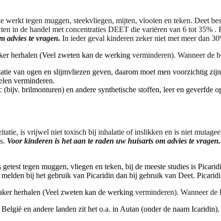
 werkt tegen muggen, steekvliegen, mijten, vlooien en teken. Deet b
ucten in de handel met concentraties DEET die variëren van 6 tot 35
m advies te vragen.
In ieder geval kinderen zeker niet met meer dan 3
er herhalen (Veel zweten kan de werking
verminderen). Wanneer de be
tie van ogen en slijmvliezen geven, daarom moet men voorzichtig zijn 
elen verminderen.
bijv. brilmonturen) en andere synthetische stoffen, leer en geverfde 
tatie, is vrijwel niet toxisch bij inhalatie of inslikken en is niet mutag
is.
Voor kinderen is het aan te raden uw huisarts om advies te vragen.
 getest tegen muggen, vliegen en teken, bij de meeste studies is Picarid
elden bij het gebruik van Picaridin dan bij gebruik van Deet. Picaridin 
ker herhalen (Veel zweten kan de werking
verminderen). Wanneer de b
, België en andere landen zit het o.a. in Autan (onder de naam Icaridin).