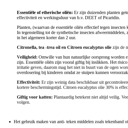
Essentiële of etherische oliën:
Er zijn duizenden planten gete
effectiviteit en werkingsduur van b.v. DEET of Picaridin.
Planten, (waarvan de essentiële oliën effectief tegen insecten
In tegenstelling tot de synthetische insecten afweermiddelen, 
in het algemeen korter dan 2 uur.
Citronella, tea -trea oil en Citroen eucalyptus olie
zijn de 
Veiligheid:
Omwille van hun natuurlijke oorsprong worden ess
zijn. Essentiële oliën zijn vooral giftig bij inslikken. Het ris
irritatie geven, daarom mag het niet in buurt van de ogen wo
overdosering bij kinderen
omdat ze stuipen kunnen veroorzak
Effectiviteit:
Er zijn weinig data beschikbaar uit gecontrolee
kortere beschermingstijd. Citroen eucalyptus olie 30% is effe
Giftig voor katten:
Plantaardig betekent niet altijd veilig. V
volgen.
Het gebruik maken van anti- teken middelen zoals tekenband of pi