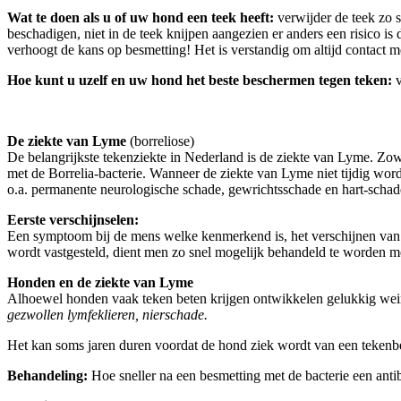
Wat te doen als u of uw hond een teek heeft:
verwijder de teek zo 
beschadigen, niet in de teek knijpen aangezien er anders een risico is 
verhoogt de kans op besmetting! Het is verstandig om altijd contact m
Hoe kunt u uzelf en uw hond het beste beschermen tegen teken:
v
De ziekte van Lyme
(borreliose)
De belangrijkste tekenziekte in Nederland is de ziekte van Lyme. Zo
met de Borrelia-bacterie. Wanneer de ziekte van Lyme niet tijdig wo
o.a. permanente neurologische schade, gewrichtsschade en hart-schad
Eerste verschijnselen:
Een symptoom bij de mens welke kenmerkend is, het verschijnen va
wordt vastgesteld, dient men zo snel mogelijk behandeld te worden me
Honden en de ziekte van Lyme
Alhoewel honden vaak teken beten krijgen ontwikkelen gelukkig wei
gezwollen lymfeklieren, nierschade.
Het kan soms jaren duren voordat de hond ziek wordt van een tekenbee
Behandeling:
Hoe sneller na een besmetting met de bacterie een ant