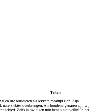
Teken
n u en uw huisdieren als lekkere maaltijd zien. Zijn
 nare ziektes overbrengen. Als hondeneigenaren zijn wij
ngebied. Zelfs in uw eigen tuin bent u niet veilig! In het