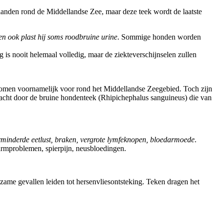
 landen rond de Middellandse Zee, maar deze teek wordt de laatste
en ook plast hij soms roodbruine urine
. Sommige honden worden
 is nooit helemaal volledig, maar de ziekteverschijnselen zullen
 komen voornamelijk voor rond het Middellandse Zeegebied. Toch zijn
bracht door de bruine hondenteek (Rhipichephalus sanguineus) die van
rminderde eetlust, braken, vergrote lymfeknopen, bloedarmoede
.
armproblemen, spierpijn, neusbloedingen.
zame gevallen leiden tot hersenvliesontsteking. Teken dragen het