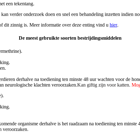
et een tekentang.
ze kan verder onderzoek doen en snel een behandeling inzetten indien no
of dit zinnig is. Meer informatie over deze enting vind u
hier
.
De meest gebruikte soorten bestrijdingsmiddelen
rmethrine).
king.
en.
terdieren derhalve na toediening ten minste 48 uur wachten voor de 
an neurologische klachten veroorzaken
.Kan giftig zijn voor katten.
Mog
).
king.
orkomende organisme derhalve is het raadzaam na toediening ten mins
n veroorzaken
.