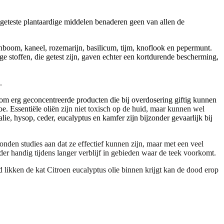
e geteste plantaardige middelen benaderen geen van allen de
pijnboom, kaneel, rozemarijn, basilicum, tijm, knoflook en pepermunt.
ge stoffen, die getest zijn, gaven echter een kortdurende bescherming,
.
om erg geconcentreerde producten die bij overdosering giftig kunnen
oe. Essentiële oliën
zijn niet toxisch op de huid, maar kunnen wel
alie, hysop, ceder, eucalyptus en kamfer zijn bijzonder gevaarlijk bij
nden studies aan dat ze effectief kunnen zijn, maar met een veel
der handig tijdens langer verblijf in gebieden waar de teek voorkomt.
eld likken de kat Citroen eucalyptus olie binnen krijgt kan de dood erop