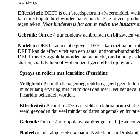
wonden).
Effectiviteit
: DEET is een breedspectrum afweermiddel, welke
kan direct op de huid worden aangebracht. Er zijn veel prod
tegen teken.
Voor kinderen is het aan te raden uw huisarts o
Gebruik:
Om de 4 uur opnieuw aanbrengen en bij zweten vak
Nadelen:
DEET kan irritatie geven. DEET kan met name irrita
DEET kan de effectiviteit van een aantal antizonnebrandmidd
DEET moet zorgvuldig worden aangebracht, omdat het plastic (
stoffen, zoals katoen of wol en heeft geen effect op nylon.
Sprays en rollers met Icaridine (Pcaridin):
Veiligheid:
Picaridin is nagenoeg reukloos, geeft geen huidirri
minder lang ervaring met het middel dan met Deet het geval 
Picaridin behandelt worden.
Effectiviteit:
Picaridin 20% is in veld- en laboratoriumstudies
werd gevonden dat veel minder soldaten ongemak en irritatie m
Gebruik:
Om de 4 uur opnieuw aanbrengen en bij zweten va
Nadeel:
is niet altijd verkrijgbaar in Nederland. In Duitsland