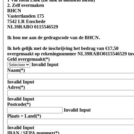
2. Zelf overmaken
BHCN
Vastertlanden 175
7542 LR Enschede
NL39RABO 0115546529
Ik hou me aan de gedragscode van de BHCN.
Ik heb gelijk met de inschrijving het bedrag van €17,50
overgemaakt op rekeningnummer NL39RAB
Geld overgemaakt
(*)
Invalid Input
Naam
(*)
Invalid Input
Adres
(*)
Invalid Input
Postcode
(*)
Invalid Input
Plaats + Land
(*)
Invalid Input
IBAN / SEPA nummer
(*)