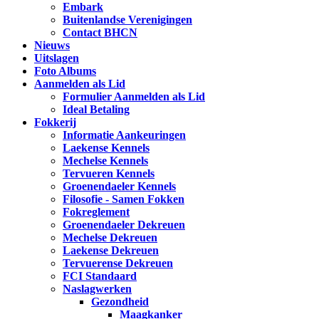
Embark
Buitenlandse Verenigingen
Contact BHCN
Nieuws
Uitslagen
Foto Albums
Aanmelden als Lid
Formulier Aanmelden als Lid
Ideal Betaling
Fokkerij
Informatie Aankeuringen
Laekense Kennels
Mechelse Kennels
Tervueren Kennels
Groenendaeler Kennels
Filosofie - Samen Fokken
Fokreglement
Groenendaeler Dekreuen
Mechelse Dekreuen
Laekense Dekreuen
Tervuerense Dekreuen
FCI Standaard
Naslagwerken
Gezondheid
Maagkanker