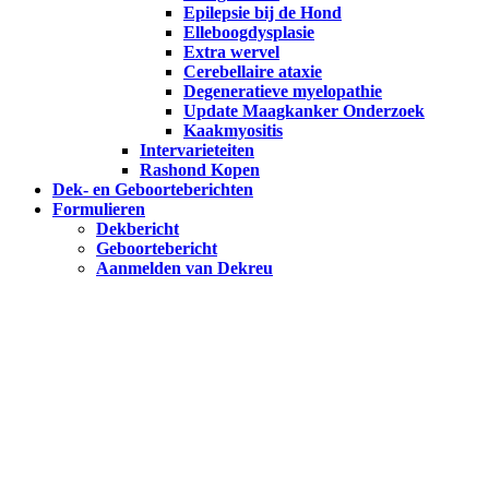
Epilepsie bij de Hond
Elleboogdysplasie
Extra wervel
Cerebellaire ataxie
Degeneratieve myelopathie
Update Maagkanker Onderzoek
Kaakmyositis
Intervarieteiten
Rashond Kopen
Dek- en Geboorteberichten
Formulieren
Dekbericht
Geboortebericht
Aanmelden van Dekreu