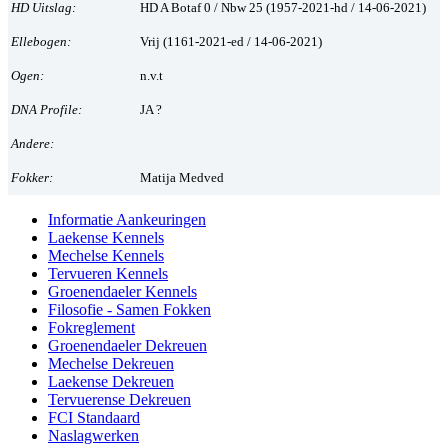
HD Uitslag:
HD A Botaf 0 / Nbw 25 (1957-2021-hd / 14-06-2021)
Ellebogen:
Vrij (1161-2021-ed / 14-06-2021)
Ogen:
n.v.t
DNA Profile:
JA ?
Andere:
Fokker:
Matija Medved
Informatie Aankeuringen
Laekense Kennels
Mechelse Kennels
Tervueren Kennels
Groenendaeler Kennels
Filosofie - Samen Fokken
Fokreglement
Groenendaeler Dekreuen
Mechelse Dekreuen
Laekense Dekreuen
Tervuerense Dekreuen
FCI Standaard
Naslagwerken