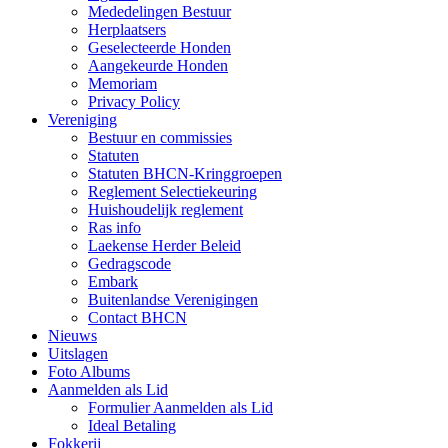
Mededelingen Bestuur
Herplaatsers
Geselecteerde Honden
Aangekeurde Honden
Memoriam
Privacy Policy
Vereniging
Bestuur en commissies
Statuten
Statuten BHCN-Kringgroepen
Reglement Selectiekeuring
Huishoudelijk reglement
Ras info
Laekense Herder Beleid
Gedragscode
Embark
Buitenlandse Verenigingen
Contact BHCN
Nieuws
Uitslagen
Foto Albums
Aanmelden als Lid
Formulier Aanmelden als Lid
Ideal Betaling
Fokkerij