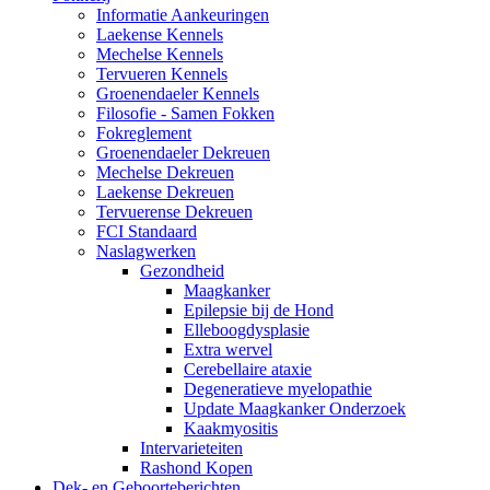
Informatie Aankeuringen
Laekense Kennels
Mechelse Kennels
Tervueren Kennels
Groenendaeler Kennels
Filosofie - Samen Fokken
Fokreglement
Groenendaeler Dekreuen
Mechelse Dekreuen
Laekense Dekreuen
Tervuerense Dekreuen
FCI Standaard
Naslagwerken
Gezondheid
Maagkanker
Epilepsie bij de Hond
Elleboogdysplasie
Extra wervel
Cerebellaire ataxie
Degeneratieve myelopathie
Update Maagkanker Onderzoek
Kaakmyositis
Intervarieteiten
Rashond Kopen
Dek- en Geboorteberichten