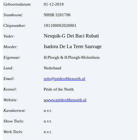
Geboortedatum:
01-12-2019
:
Stamboom
NHSB 3201796
Chipnumber:
191100002026901
Nesquik-G Dei Baci Rubati
Vader:
Isadora De La Terre Sauvage
Moeder:
Eigenaar:
H.Ploegh & H.Ploegh-Molenhuis
Land:
Nederland
Email:
info@prideofthenorth.nl
Kennel:
Pride of the North
Website:
w
www.prideofthenorth.nl
Karaktertest:
n.v.t.
Show Titels:
n.v.t.
Werk Titels:
n.v.t.