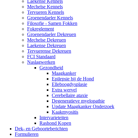
Laekense Kennels
Mechelse Kennels
Tervueren Kennels
Groenendaeler Kennels
Filosofie - Samen Fokken
Fokreglement
Groenendaeler Dekreuen
Mechelse Dekreuen
Laekense Dekreuen
Tervuerense Dekreuen
FCI Standaard
Naslagwerken
Gezondheid
Maagkanker
Epilepsie bij de Hond
Elleboogdysplasie
Extra wervel
Cerebellaire ataxie
Degeneratieve myelopathie
Update Maagkanker Onderzoek
Kaakmyositis
Intervarieteiten
Rashond Kopen
Dek- en Geboorteberichten
Formulieren