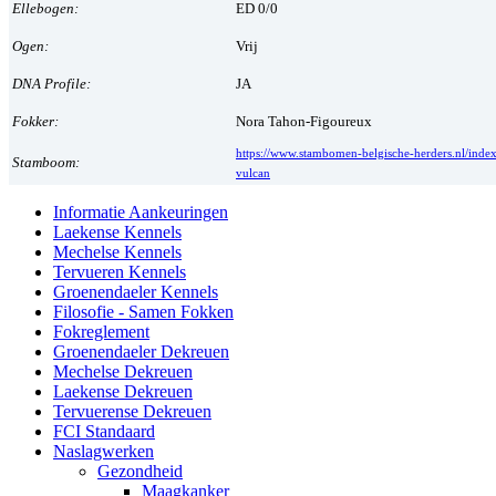
Ellebogen:
ED 0/0
Ogen:
Vrij
DNA Profile:
JA
Fokker:
Nora Tahon-Figoureux
https://www.stambomen-belgische-herders.nl/inde
Stamboom:
vulcan
Informatie Aankeuringen
Laekense Kennels
Mechelse Kennels
Tervueren Kennels
Groenendaeler Kennels
Filosofie - Samen Fokken
Fokreglement
Groenendaeler Dekreuen
Mechelse Dekreuen
Laekense Dekreuen
Tervuerense Dekreuen
FCI Standaard
Naslagwerken
Gezondheid
Maagkanker