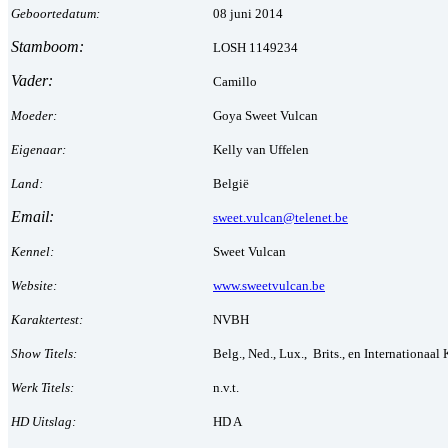
Geboortedatum:
08 juni 2014
Stamboom:
LOSH 1149234
Vader:
Camillo
Moeder:
Goya Sweet Vulcan
Eigenaar:
Kelly van Uffelen
Land:
België
Email:
sweet.vulcan@telenet.be
Kennel:
Sweet Vulcan
Website:
www.sweetvulcan.be
Karaktertest:
NVBH
Show Titels:
Belg., Ned., Lux., Brits., en Internationaa
Werk Titels:
n.v.t.
HD Uitslag:
HD A