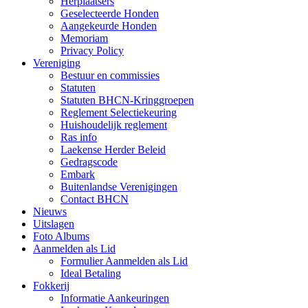
Herplaatsers
Geselecteerde Honden
Aangekeurde Honden
Memoriam
Privacy Policy
Vereniging
Bestuur en commissies
Statuten
Statuten BHCN-Kringgroepen
Reglement Selectiekeuring
Huishoudelijk reglement
Ras info
Laekense Herder Beleid
Gedragscode
Embark
Buitenlandse Verenigingen
Contact BHCN
Nieuws
Uitslagen
Foto Albums
Aanmelden als Lid
Formulier Aanmelden als Lid
Ideal Betaling
Fokkerij
Informatie Aankeuringen