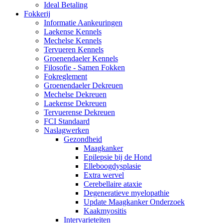
Ideal Betaling
Fokkerij
Informatie Aankeuringen
Laekense Kennels
Mechelse Kennels
Tervueren Kennels
Groenendaeler Kennels
Filosofie - Samen Fokken
Fokreglement
Groenendaeler Dekreuen
Mechelse Dekreuen
Laekense Dekreuen
Tervuerense Dekreuen
FCI Standaard
Naslagwerken
Gezondheid
Maagkanker
Epilepsie bij de Hond
Elleboogdysplasie
Extra wervel
Cerebellaire ataxie
Degeneratieve myelopathie
Update Maagkanker Onderzoek
Kaakmyositis
Intervarieteiten