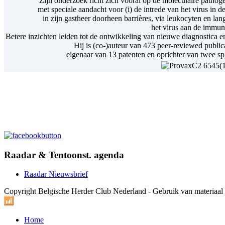
Zijn onderzoek richt zich vooral op de moleculaire pathoge
met speciale aandacht voor (i) de intrede van het virus in de 
in zijn gastheer doorheen barrières, via leukocyten en lan
het virus aan de immuni
Betere inzichten leiden tot de ontwikkeling van nieuwe diagnostica en
Hij is (co-)auteur van 473 peer-reviewed publi
eigenaar van 13 patenten en oprichter van twee s
Raadar & Tentoonst. agenda
Raadar Nieuwsbrief
Copyright Belgische Herder Club Nederland - Gebruik van materiaa
Home