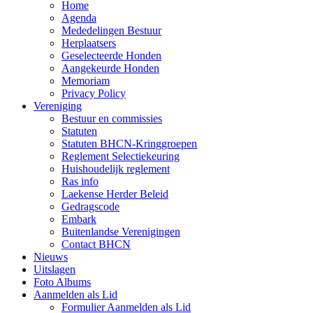
Home
Agenda
Mededelingen Bestuur
Herplaatsers
Geselecteerde Honden
Aangekeurde Honden
Memoriam
Privacy Policy
Vereniging
Bestuur en commissies
Statuten
Statuten BHCN-Kringgroepen
Reglement Selectiekeuring
Huishoudelijk reglement
Ras info
Laekense Herder Beleid
Gedragscode
Embark
Buitenlandse Verenigingen
Contact BHCN
Nieuws
Uitslagen
Foto Albums
Aanmelden als Lid
Formulier Aanmelden als Lid