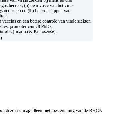
nese van virale ziekten bij mens en dier
gastheercel, (ii) de invasie van het virus
gs neuronen en (iii) het ontsnappen van
teit.
 vaccins en een betere controle van virale ziekten.
caties, promoter van 78 PhDs,
pin-offs (Imaqua & Pathosense).
l op deze site mag alleen met toestemming van de BHCN