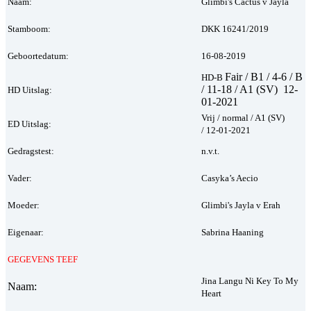
Naam:
Glimbi's Cactus v Jayla
Stamboom:
DKK 16241/2019
Geboortedatum:
16-08-2019
Fair / B1 / 4-6 / B
HD-B
/ 11-18 / A1 (SV) 12-
HD Uitslag:
01-2021
Vrij /
normal / A1 (SV)
ED Uitslag:
/ 12-01-2021
Gedragstest:
n.v.t.
Vader:
Casyka’s Aecio
Moeder:
Glimbi's Jayla v Erah
Eigenaar:
Sabrina Haaning
GEGEVENS TEEF
Jina Langu Ni Key To My
Naam:
Heart