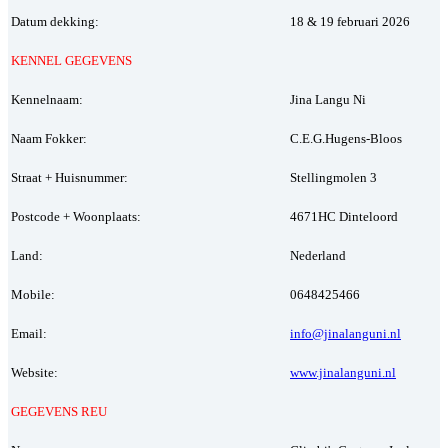
Datum dekking:
18 & 19 februari 2026
KENNEL GEGEVENS
Kennelnaam:
Jina Langu Ni
Naam Fokker:
C.E.G.Hugens-Bloos
Straat + Huisnummer:
Stellingmolen 3
Postcode + Woonplaats:
4671HC Dinteloord
Land:
Nederland
Mobile:
0648425466
Email:
info@jinalanguni.nl
Website:
www.jinalanguni.nl
GEGEVENS REU