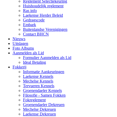
Reglement Selectiekeuring
Huishoudelijk reglement
Ras info
Laekense Herder Beleid
Gedragscode
Embark
Buitenlandse Verenigingen
Contact BHCN
Nieuws
Uitslagen
Foto Albums
Aanmelden als Lid
Formulier Aanmelden als Lid
Ideal Betaling
Fokkerij
Informatie Aankeuringen
Laekense Kennels
Mechelse Kennels
Tervueren Kennels
Groenendaeler Kennels
Filosofie - Samen Fokken
Fokreglement
Groenendaeler Dekreuen
Mechelse Dekreuen
Laekense Dekreuen