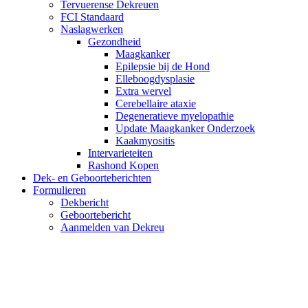
Tervuerense Dekreuen
FCI Standaard
Naslagwerken
Gezondheid
Maagkanker
Epilepsie bij de Hond
Elleboogdysplasie
Extra wervel
Cerebellaire ataxie
Degeneratieve myelopathie
Update Maagkanker Onderzoek
Kaakmyositis
Intervarieteiten
Rashond Kopen
Dek- en Geboorteberichten
Formulieren
Dekbericht
Geboortebericht
Aanmelden van Dekreu