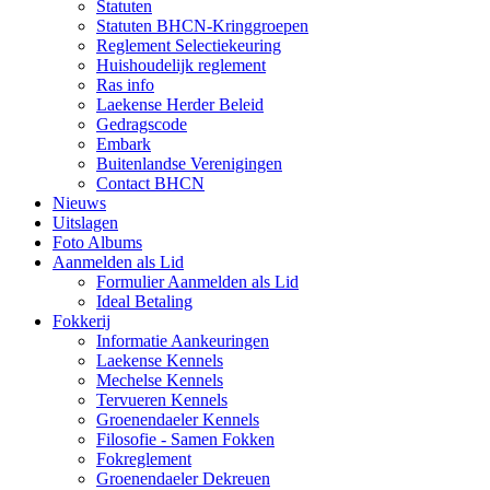
Statuten
Statuten BHCN-Kringgroepen
Reglement Selectiekeuring
Huishoudelijk reglement
Ras info
Laekense Herder Beleid
Gedragscode
Embark
Buitenlandse Verenigingen
Contact BHCN
Nieuws
Uitslagen
Foto Albums
Aanmelden als Lid
Formulier Aanmelden als Lid
Ideal Betaling
Fokkerij
Informatie Aankeuringen
Laekense Kennels
Mechelse Kennels
Tervueren Kennels
Groenendaeler Kennels
Filosofie - Samen Fokken
Fokreglement
Groenendaeler Dekreuen