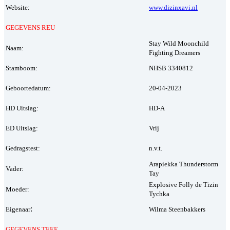
Website:
www.dizinxavi.nl
GEGEVENS REU
Stay Wild Moonchild
Naam:
Fighting Dreamers
Stamboom:
NHSB 3340812
Geboortedatum:
20-04-2023
HD Uitslag:
HD-A
ED Uitslag:
Vrij
Gedragstest:
n.v.t.
Arapiekka Thunderstorm
Vader:
Tay
Explosive Folly de Tizin
Moeder:
Tychka
:
Eigenaar
Wilma Steenbakkers
GEGEVENS TEEF