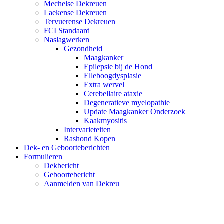
Mechelse Dekreuen
Laekense Dekreuen
Tervuerense Dekreuen
FCI Standaard
Naslagwerken
Gezondheid
Maagkanker
Epilepsie bij de Hond
Elleboogdysplasie
Extra wervel
Cerebellaire ataxie
Degeneratieve myelopathie
Update Maagkanker Onderzoek
Kaakmyositis
Intervarieteiten
Rashond Kopen
Dek- en Geboorteberichten
Formulieren
Dekbericht
Geboortebericht
Aanmelden van Dekreu