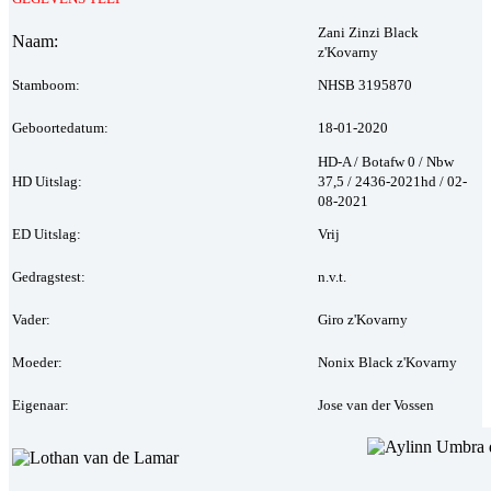
Zani Zinzi Black
Naam:
z'Kovarny
Stamboom:
NHSB 3195870
Geboortedatum:
18-01-2020
HD-A / Botafw 0 / Nbw
HD Uitslag:
37,5 / 2436-2021hd / 02-
08-2021
ED Uitslag:
Vrij
Gedragstest:
n.v.t.
Vader:
Giro z'Kovarny
Moeder:
Nonix Black z'Kovarny
Eigenaar:
Jose van der Vossen