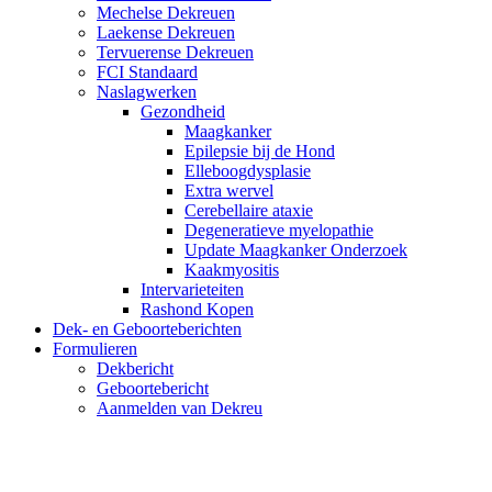
Mechelse Dekreuen
Laekense Dekreuen
Tervuerense Dekreuen
FCI Standaard
Naslagwerken
Gezondheid
Maagkanker
Epilepsie bij de Hond
Elleboogdysplasie
Extra wervel
Cerebellaire ataxie
Degeneratieve myelopathie
Update Maagkanker Onderzoek
Kaakmyositis
Intervarieteiten
Rashond Kopen
Dek- en Geboorteberichten
Formulieren
Dekbericht
Geboortebericht
Aanmelden van Dekreu