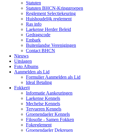
Statuten
Statuten BHCN-Kringgroepen
Reglement Selectiekeuring
Huishoudelijk reglement
Ras info
Laekense Herder Beleid
Gedragscode
Embark
Buitenlandse Verenigingen
Contact BHCN
Nieuws
Uitslagen
Foto Albums
Aanmelden als Lid
Formulier Aanmelden als Lid
Ideal Betaling
Fokkerij
Informatie Aankeuringen
Laekense Kennels
Mechelse Kennels
Tervueren Kennels
Groenendaeler Kennels
Filosofie - Samen Fokken
Fokreglement
Groenendaeler Dekreuen