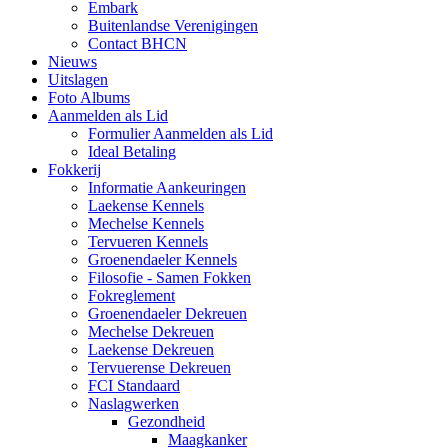
Embark
Buitenlandse Verenigingen
Contact BHCN
Nieuws
Uitslagen
Foto Albums
Aanmelden als Lid
Formulier Aanmelden als Lid
Ideal Betaling
Fokkerij
Informatie Aankeuringen
Laekense Kennels
Mechelse Kennels
Tervueren Kennels
Groenendaeler Kennels
Filosofie - Samen Fokken
Fokreglement
Groenendaeler Dekreuen
Mechelse Dekreuen
Laekense Dekreuen
Tervuerense Dekreuen
FCI Standaard
Naslagwerken
Gezondheid
Maagkanker