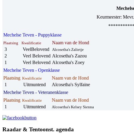
Mechels
Keurmeester:
Mevr.
**********
Mechelse Teven - Puppyklasse
Naam van de Hond
Plaatsing
Kwalificatie
3
VeelBelovend
Alcosetha's Zalietje
2
Veel Belovend
Alcosetha's Zazou
1
Veel Belovend
Alcosetha's Zoey
Mechelse Teven
- Openklasse
Plaatsing
Naam van de Hond
Kwalificatie
1
Uitmuntend
Alcosetha's Sylfaine
Mechelse Teven - Veteranenklasse
Plaatsing
Naam van de Hond
Kwalificatie
1
Uitmuntend
Alcosetha's Kelsey Sienna
Raadar & Tentoonst. agenda