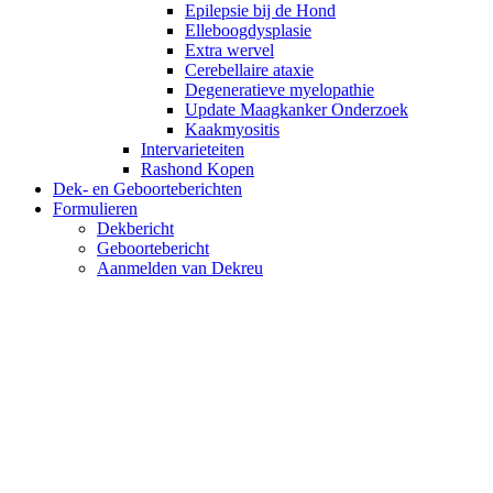
Epilepsie bij de Hond
Elleboogdysplasie
Extra wervel
Cerebellaire ataxie
Degeneratieve myelopathie
Update Maagkanker Onderzoek
Kaakmyositis
Intervarieteiten
Rashond Kopen
Dek- en Geboorteberichten
Formulieren
Dekbericht
Geboortebericht
Aanmelden van Dekreu