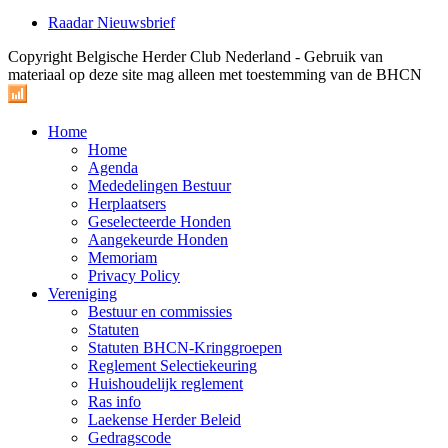
Raadar Nieuwsbrief
Copyright Belgische Herder Club Nederland - Gebruik van
materiaal op deze site mag alleen met toestemming van de BHCN
Home
Home
Agenda
Mededelingen Bestuur
Herplaatsers
Geselecteerde Honden
Aangekeurde Honden
Memoriam
Privacy Policy
Vereniging
Bestuur en commissies
Statuten
Statuten BHCN-Kringgroepen
Reglement Selectiekeuring
Huishoudelijk reglement
Ras info
Laekense Herder Beleid
Gedragscode