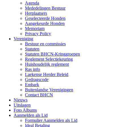
Agenda
Mededelingen Bestuur
Herplaatsers
Geselecteerde Honden
Aangekeurde Honden
Memoriam
Privacy Policy
Vereniging
Bestuur en commissies
Statuten
Statuten BHCN-Kringgroepen
Reglement Selectiekeuring
Huishoudelijk reglement
Ras info
Laekense Herder Beleid
Gedragscode
Embark
Buitenlandse Verenigingen
Contact BHCN
Nieuws
Uitslagen
Foto Albums
Aanmelden als Lid
Formulier Aanmelden als Lid
Ideal Betaling