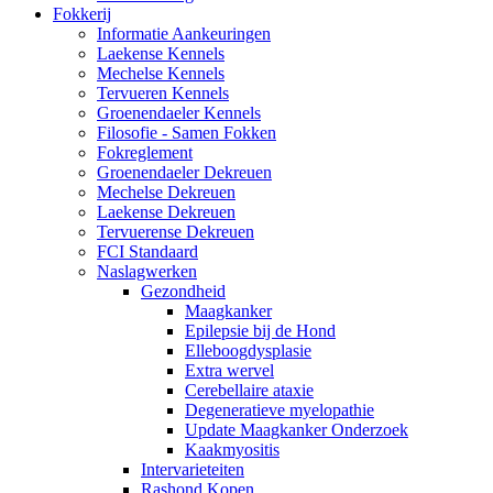
Fokkerij
Informatie Aankeuringen
Laekense Kennels
Mechelse Kennels
Tervueren Kennels
Groenendaeler Kennels
Filosofie - Samen Fokken
Fokreglement
Groenendaeler Dekreuen
Mechelse Dekreuen
Laekense Dekreuen
Tervuerense Dekreuen
FCI Standaard
Naslagwerken
Gezondheid
Maagkanker
Epilepsie bij de Hond
Elleboogdysplasie
Extra wervel
Cerebellaire ataxie
Degeneratieve myelopathie
Update Maagkanker Onderzoek
Kaakmyositis
Intervarieteiten
Rashond Kopen