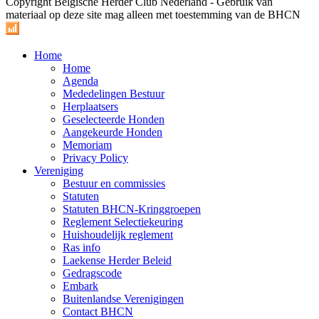
Copyright Belgische Herder Club Nederland - Gebruik van
materiaal op deze site mag alleen met toestemming van de BHCN
Home
Home
Agenda
Mededelingen Bestuur
Herplaatsers
Geselecteerde Honden
Aangekeurde Honden
Memoriam
Privacy Policy
Vereniging
Bestuur en commissies
Statuten
Statuten BHCN-Kringgroepen
Reglement Selectiekeuring
Huishoudelijk reglement
Ras info
Laekense Herder Beleid
Gedragscode
Embark
Buitenlandse Verenigingen
Contact BHCN