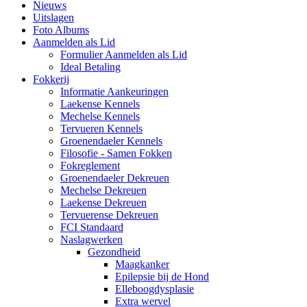
Nieuws
Uitslagen
Foto Albums
Aanmelden als Lid
Formulier Aanmelden als Lid
Ideal Betaling
Fokkerij
Informatie Aankeuringen
Laekense Kennels
Mechelse Kennels
Tervueren Kennels
Groenendaeler Kennels
Filosofie - Samen Fokken
Fokreglement
Groenendaeler Dekreuen
Mechelse Dekreuen
Laekense Dekreuen
Tervuerense Dekreuen
FCI Standaard
Naslagwerken
Gezondheid
Maagkanker
Epilepsie bij de Hond
Elleboogdysplasie
Extra wervel